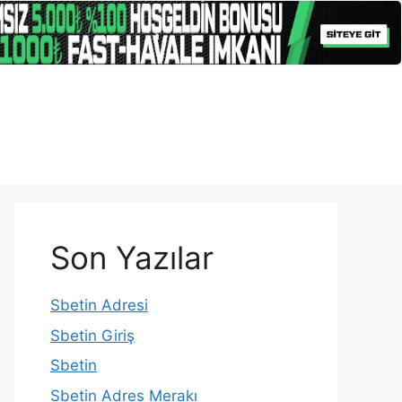
Son Yazılar
Sbetin Adresi
Sbetin Giriş
Sbetin
Sbetin Adres Merakı