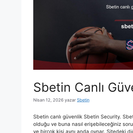
Sbetin Canlı Güv
Nisan 12, 2026
yazar
Sbetin
Sbetin canlı güvenlik Sbetin Security. Sbe
olduğu ve buna nasıl erişebileceğiniz sor
ve birçok kişi aynı anda oynar. Sitedeki d