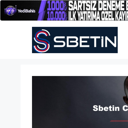
İçeriğe
atla