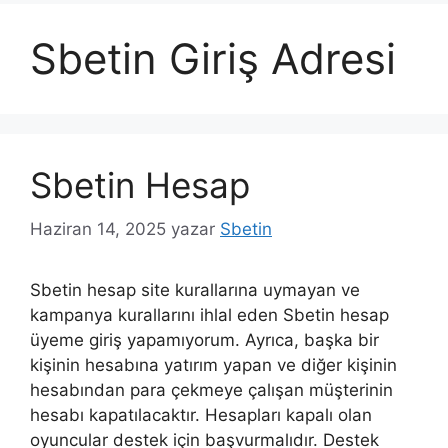
Sbetin Giriş Adresi
Sbetin Hesap
Haziran 14, 2025
yazar
Sbetin
Sbetin hesap site kurallarına uymayan ve
kampanya kurallarını ihlal eden Sbetin hesap
üyeme giriş yapamıyorum. Ayrıca, başka bir
kişinin hesabına yatırım yapan ve diğer kişinin
hesabından para çekmeye çalışan müşterinin
hesabı kapatılacaktır. Hesapları kapalı olan
oyuncular destek için başvurmalıdır. Destek