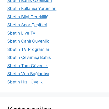
Sbetin Bahis Özellikleri
Sbetin Kullanıcı Yorumları
Sbetin Bilgi Gerekliliği
Sbetin Spor Çeşitleri
Sbetin Live Tv
Sbetin Canlı Güvenlik
Sbetin TV Programları
Sbetin Çevrimiçi Bahis
Sbetin Tam Güvenlik
Sbetin Vpn Bağlantısı
Sbetin Hızlı Üyelik