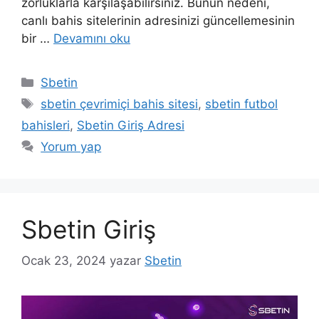
zorluklarla karşılaşabilirsiniz. Bunun nedeni,
canlı bahis sitelerinin adresinizi güncellemesinin
bir …
Devamını oku
Kategoriler
Sbetin
Etiketler
sbetin çevrimiçi bahis sitesi
,
sbetin futbol
bahisleri
,
Sbetin Giriş Adresi
Yorum yap
Sbetin Giriş
Ocak 23, 2024
yazar
Sbetin