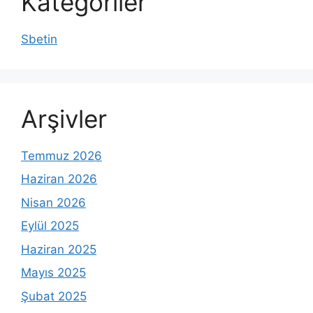
Kategoriler
Sbetin
Arşivler
Temmuz 2026
Haziran 2026
Nisan 2026
Eylül 2025
Haziran 2025
Mayıs 2025
Şubat 2025