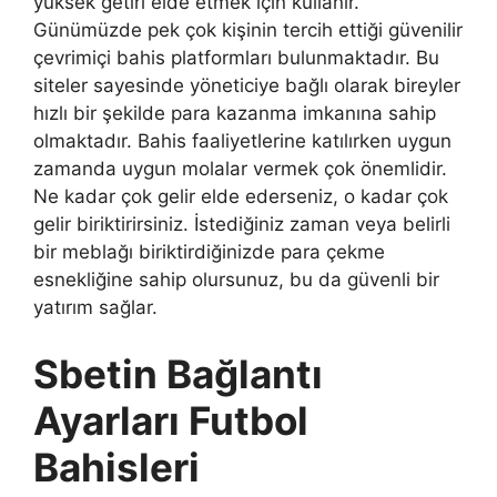
yüksek getiri elde etmek için kullanır.
Günümüzde pek çok kişinin tercih ettiği güvenilir
çevrimiçi bahis platformları bulunmaktadır. Bu
siteler sayesinde yöneticiye bağlı olarak bireyler
hızlı bir şekilde para kazanma imkanına sahip
olmaktadır. Bahis faaliyetlerine katılırken uygun
zamanda uygun molalar vermek çok önemlidir.
Ne kadar çok gelir elde ederseniz, o kadar çok
gelir biriktirirsiniz. İstediğiniz zaman veya belirli
bir meblağı biriktirdiğinizde para çekme
esnekliğine sahip olursunuz, bu da güvenli bir
yatırım sağlar.
Sbetin Bağlantı
Ayarları Futbol
Bahisleri