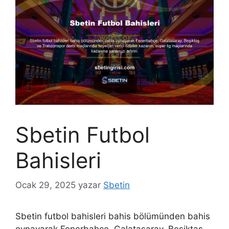
Sbetin Futbol
Bahisleri
Ocak 29, 2025
yazar
Sbetin
Sbetin futbol bahisleri bahis bölümünden bahis