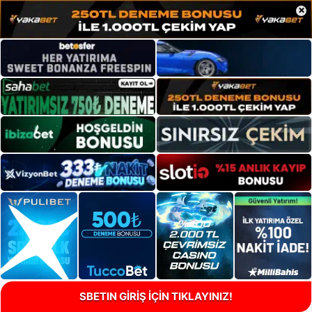
×
SBETIN GİRİŞ İÇİN TIKLAYINIZ!