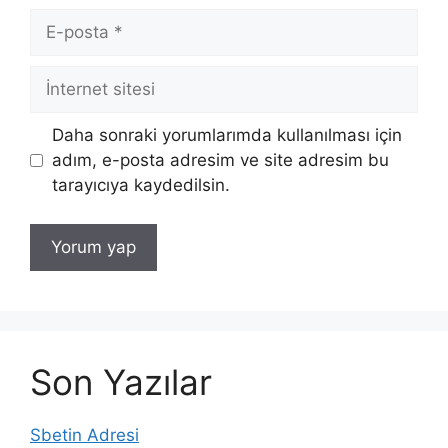
E-
posta
İnternet
sitesi
Daha sonraki yorumlarımda kullanılması için
adım, e-posta adresim ve site adresim bu
tarayıcıya kaydedilsin.
Son Yazılar
Sbetin Adresi