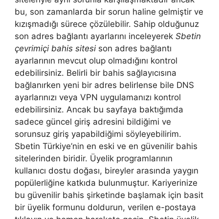
bu, son zamanlarda bir sorun haline gelmiştir ve
kızışmadığı sürece çözülebilir. Sahip olduğunuz
son adres bağlantı ayarlarını inceleyerek
Sbetin
çevrimiçi bahis sitesi
son adres bağlantı
ayarlarının mevcut olup olmadığını kontrol
edebilirsiniz. Belirli bir bahis sağlayıcısına
bağlanırken yeni bir adres belirlense bile DNS
ayarlarınızı veya VPN uygulamanızı kontrol
edebilirsiniz. Ancak bu sayfaya baktığımda
sadece güncel giriş adresini bildiğimi ve
sorunsuz giriş yapabildiğimi söyleyebilirim.
Sbetin Türkiye’nin en eski ve en güvenilir bahis
sitelerinden biridir. Üyelik programlarının
kullanıcı dostu doğası, bireyler arasında yaygın
popülerliğine katkıda bulunmuştur. Kariyerinize
bu güvenilir bahis şirketinde başlamak için basit
bir üyelik formunu doldurun, verilen e-postaya