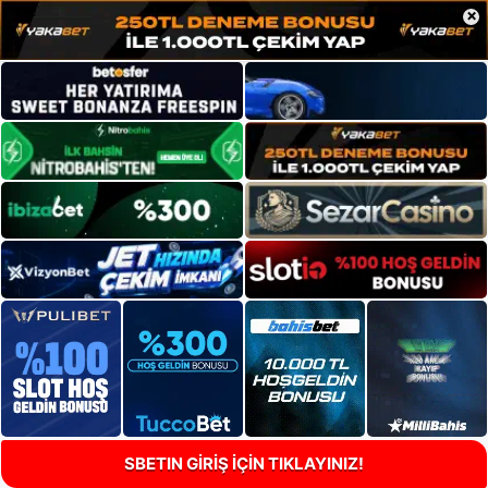
×
SBETIN GİRİŞ İÇİN TIKLAYINIZ!