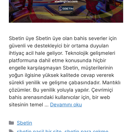
Sbetin üye Sbetin üye olan bahis severler için
güvenli ve destekleyici bir ortama duyulan
ihtiyaç acil hale geliyor. Teknolojik gelişmeleri
platformuna dahil etme konusunda hiçbir
engelle karşılaşmayan Sbetin, müşterilerinin
yoğun ilgisine yüksek kalitede cevap vererek
sürekli yenilik ve gelişme çabasındadır. Mantıklı
çözümler. Bu yenilik yoluyla yapılır. Çevrimiçi
bahis arenasındaki kullanıcılar için, bir web
sitesinin temel …
Devamını oku
Kategoriler
Sbetin
Etiketler
sbetin nasil bir site
,
sbetin para çekme
,