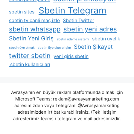
Sbetin Telegram
sbetin sitesi
sbetin tv canli maç izle
Sbetin Twitter
sbetin whatsapp
sbetin yeni adres
Sbetin Yeni Giriş
sbetin üyelik
sbetin ödeme sistemi
Sbetin Şikayet
sbetin üye olmak
sbetin üye olun erişim
twitter sbetin
yeni giris sbetin
sbetin kullanıcıları
Avrasya'nın en büyük reklam platformunda olmak için
Microsoft Teams:
reklam@avrasyamarketing.com
adresimizden veya Telegram: @Avrasyamarketing
adresimizden irtibat kurabilirsiniz. (Tek iletişim
adreslerimiz teams / telegram ve mail adresimizdir.
Harici hiçbir iletişim adresimiz bulunmamaktadır.
Lütfen itibar etmeyiniz.) Türkiye yasalarına göre 7258