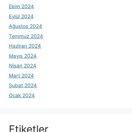
Ekim 2024
Eylül 2024
Ağustos 2024
Temmuz 2024
Haziran 2024
Mayıs 2024
Nisan 2024
Mart 2024
Şubat 2024
Ocak 2024
Etiketler