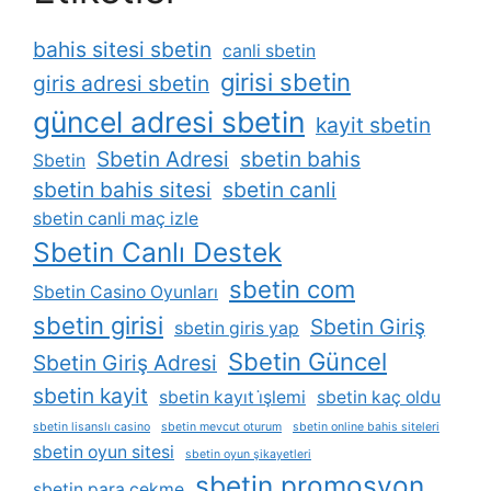
bahis sitesi sbetin
canli sbetin
girisi sbetin
giris adresi sbetin
güncel adresi sbetin
kayit sbetin
Sbetin Adresi
sbetin bahis
Sbetin
sbetin bahis sitesi
sbetin canli
sbetin canli maç izle
Sbetin Canlı Destek
sbetin com
Sbetin Casino Oyunları
sbetin girisi
Sbetin Giriş
sbetin giris yap
Sbetin Güncel
Sbetin Giriş Adresi
sbetin kayit
sbetin kayıt i̇şlemi
sbetin kaç oldu
sbetin lisanslı casino
sbetin mevcut oturum
sbetin online bahis siteleri
sbetin oyun sitesi
sbetin oyun şikayetleri
sbetin promosyon
sbetin para çekme