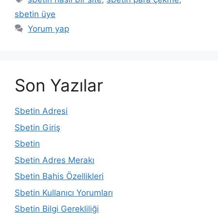
sbetin üye
Yorum yap
Son Yazılar
Sbetin Adresi
Sbetin Giriş
Sbetin
Sbetin Adres Merakı
Sbetin Bahis Özellikleri
Sbetin Kullanıcı Yorumları
Sbetin Bilgi Gerekliliği