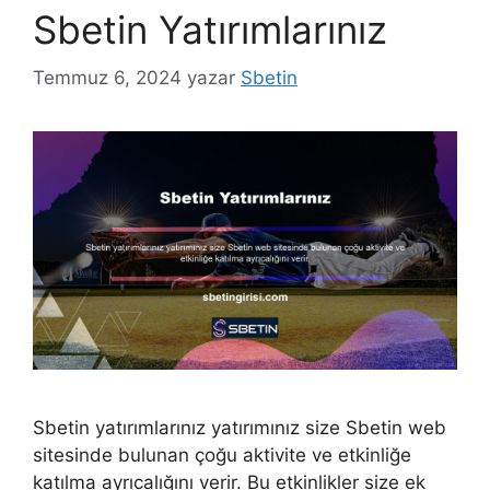
Sbetin Yatırımlarınız
Temmuz 6, 2024
yazar
Sbetin
Sbetin yatırımlarınız yatırımınız size Sbetin web
sitesinde bulunan çoğu aktivite ve etkinliğe
katılma ayrıcalığını verir. Bu etkinlikler size ek