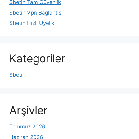
Sbetin Tam Güvenlik
Sbetin Vpn Bağlantısı
Sbetin Hızlı Üyelik
Kategoriler
Sbetin
Arşivler
Temmuz 2026
Haziran 2026