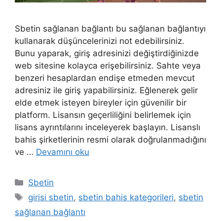
Sbetin sağlanan bağlantı bu sağlanan bağlantıyı
kullanarak düşüncelerinizi not edebilirsiniz.
Bunu yaparak, giriş adresinizi değiştirdiğinizde
web sitesine kolayca erişebilirsiniz. Sahte veya
benzeri hesaplardan endişe etmeden mevcut
adresiniz ile giriş yapabilirsiniz. Eğlenerek gelir
elde etmek isteyen bireyler için güvenilir bir
platform. Lisansın geçerliliğini belirlemek için
lisans ayrıntılarını inceleyerek başlayın. Lisanslı
bahis şirketlerinin resmi olarak doğrulanmadığını
ve …
Devamını oku
Kategoriler
Sbetin
Etiketler
girisi sbetin
,
sbetin bahis kategorileri
,
sbetin
sağlanan bağlantı