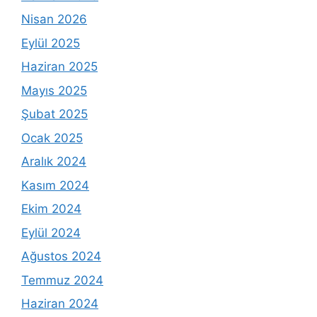
Nisan 2026
Eylül 2025
Haziran 2025
Mayıs 2025
Şubat 2025
Ocak 2025
Aralık 2024
Kasım 2024
Ekim 2024
Eylül 2024
Ağustos 2024
Temmuz 2024
Haziran 2024