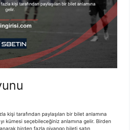
yunu
la kişi tarafından paylaşılan bir bilet anlamına
sayı kümesi seçebileceğiniz anlamına gelir. Birden
llanarak birden fazla piyango bileti satın