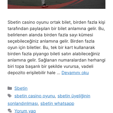
Sbetin casino oyunu ortak bilet, birden fazla kişi
tarafından paylaşılan bir bilet anlamına gelir. Bu,
belirlenen alanda birden fazla sayı kümesi
seçebileceğiniz anlamına gelir. Birden fazla
oyun için biletler. Bu, tek bir kart kullanarak
birden fazla piyango bileti satın alabileceğiniz
anlamına gelir. Sağlanan numaralardan herhangi
biri topa başarılı bir şekilde vurursa, vadeli
depozito erişilebilir hale …
Devamını oku
Kategoriler
Sbetin
Etiketler
sbetin casino oyunu
,
sbetin üyeliğinin
sonlandırılması
,
sbetin whatsapp
Yorum yap