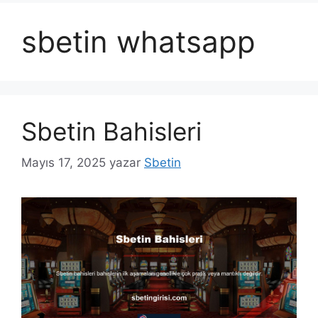
sbetin whatsapp
Sbetin Bahisleri
Mayıs 17, 2025
yazar
Sbetin