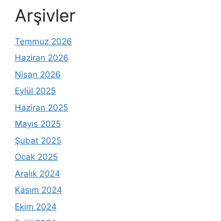
Arşivler
Temmuz 2026
Haziran 2026
Nisan 2026
Eylül 2025
Haziran 2025
Mayıs 2025
Şubat 2025
Ocak 2025
Aralık 2024
Kasım 2024
Ekim 2024