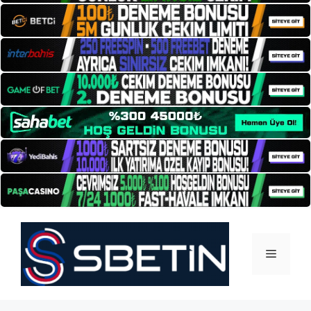
İçeriğe
atla
Menü