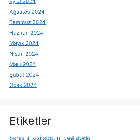
Eylül 2024
Ağustos 2024
Temmuz 2024
Haziran 2024
Mayıs 2024
Nisan 2024
Mart 2024
Şubat 2024
Ocak 2024
Etiketler
bahis sitesi sbetin
canli sbetin