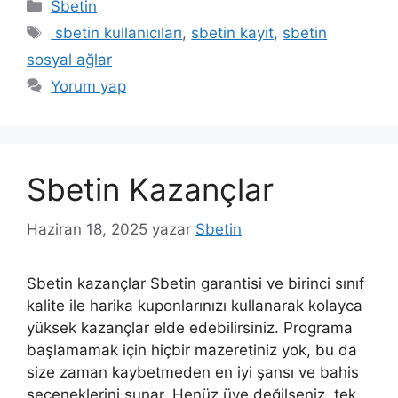
Kategoriler
Sbetin
Etiketler
sbetin kullanıcıları
,
sbetin kayit
,
sbetin
sosyal ağlar
Yorum yap
Sbetin Kazançlar
Haziran 18, 2025
yazar
Sbetin
Sbetin kazançlar Sbetin garantisi ve birinci sınıf
kalite ile harika kuponlarınızı kullanarak kolayca
yüksek kazançlar elde edebilirsiniz. Programa
başlamamak için hiçbir mazeretiniz yok, bu da
size zaman kaybetmeden en iyi şansı ve bahis
seçeneklerini sunar. Henüz üye değilseniz, tek