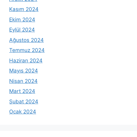
Kasım 2024
Ekim 2024
Eylül 2024
Ağustos 2024
Temmuz 2024
Haziran 2024
Mayıs 2024
Nisan 2024
Mart 2024
Şubat 2024
Ocak 2024