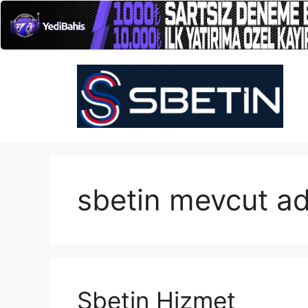
İçeriğe
atla
sbetin mevcut ad
Sbetin Hizmet