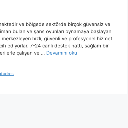
ektedir ve bölgede sektörde birçok güvensiz ve
ir liman bulan ve şans oyunları oynamaya başlayan
i merkezleyen hızlı, güvenli ve profesyonel hizmet
cih ediyorlar. 7-24 canlı destek hattı, sağlam bir
erilerle çalışan ve …
Devamını oku
ni adres