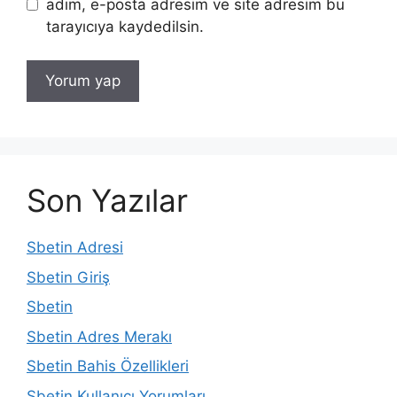
adım, e-posta adresim ve site adresim bu
tarayıcıya kaydedilsin.
Son Yazılar
Sbetin Adresi
Sbetin Giriş
Sbetin
Sbetin Adres Merakı
Sbetin Bahis Özellikleri
Sbetin Kullanıcı Yorumları