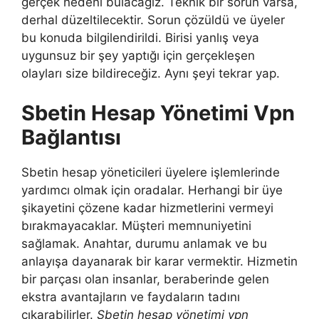
gerçek nedeni bulacağız. Teknik bir sorun varsa,
derhal düzeltilecektir. Sorun çözüldü ve üyeler
bu konuda bilgilendirildi. Birisi yanlış veya
uygunsuz bir şey yaptığı için gerçekleşen
olayları size bildireceğiz. Aynı şeyi tekrar yap.
Sbetin Hesap Yönetimi Vpn
Bağlantısı
Sbetin hesap yöneticileri üyelere işlemlerinde
yardımcı olmak için oradalar. Herhangi bir üye
şikayetini çözene kadar hizmetlerini vermeyi
bırakmayacaklar. Müşteri memnuniyetini
sağlamak. Anahtar, durumu anlamak ve bu
anlayışa dayanarak bir karar vermektir. Hizmetin
bir parçası olan insanlar, beraberinde gelen
ekstra avantajların ve faydaların tadını
çıkarabilirler.
Sbetin hesap yönetimi vpn