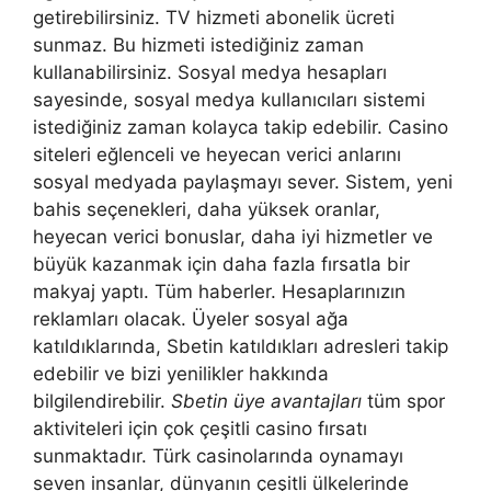
getirebilirsiniz. TV hizmeti abonelik ücreti
sunmaz. Bu hizmeti istediğiniz zaman
kullanabilirsiniz. Sosyal medya hesapları
sayesinde, sosyal medya kullanıcıları sistemi
istediğiniz zaman kolayca takip edebilir. Casino
siteleri eğlenceli ve heyecan verici anlarını
sosyal medyada paylaşmayı sever. Sistem, yeni
bahis seçenekleri, daha yüksek oranlar,
heyecan verici bonuslar, daha iyi hizmetler ve
büyük kazanmak için daha fazla fırsatla bir
makyaj yaptı. Tüm haberler. Hesaplarınızın
reklamları olacak. Üyeler sosyal ağa
katıldıklarında, Sbetin katıldıkları adresleri takip
edebilir ve bizi yenilikler hakkında
bilgilendirebilir.
Sbetin üye avantajları
tüm spor
aktiviteleri için çok çeşitli casino fırsatı
sunmaktadır. Türk casinolarında oynamayı
seven insanlar, dünyanın çeşitli ülkelerinde