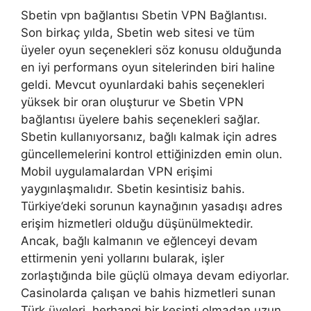
Sbetin vpn bağlantısı Sbetin VPN Bağlantısı.
Son birkaç yılda, Sbetin web sitesi ve tüm
üyeler oyun seçenekleri söz konusu olduğunda
en iyi performans oyun sitelerinden biri haline
geldi. Mevcut oyunlardaki bahis seçenekleri
yüksek bir oran oluşturur ve Sbetin VPN
bağlantısı üyelere bahis seçenekleri sağlar.
Sbetin kullanıyorsanız, bağlı kalmak için adres
güncellemelerini kontrol ettiğinizden emin olun.
Mobil uygulamalardan VPN erişimi
yaygınlaşmalıdır. Sbetin kesintisiz bahis.
Türkiye’deki sorunun kaynağının yasadışı adres
erişim hizmetleri olduğu düşünülmektedir.
Ancak, bağlı kalmanın ve eğlenceyi devam
ettirmenin yeni yollarını bularak, işler
zorlaştığında bile güçlü olmaya devam ediyorlar.
Casinolarda çalışan ve bahis hizmetleri sunan
Türk üyeleri, herhangi bir kesinti olmadan uzun