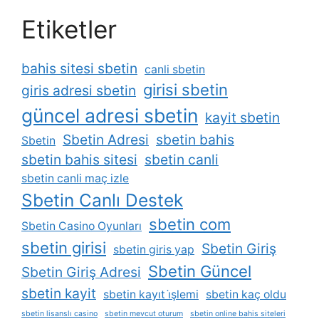
Etiketler
bahis sitesi sbetin
canli sbetin
girisi sbetin
giris adresi sbetin
güncel adresi sbetin
kayit sbetin
Sbetin Adresi
sbetin bahis
Sbetin
sbetin bahis sitesi
sbetin canli
sbetin canli maç izle
Sbetin Canlı Destek
sbetin com
Sbetin Casino Oyunları
sbetin girisi
Sbetin Giriş
sbetin giris yap
Sbetin Güncel
Sbetin Giriş Adresi
sbetin kayit
sbetin kayıt i̇şlemi
sbetin kaç oldu
sbetin lisanslı casino
sbetin mevcut oturum
sbetin online bahis siteleri