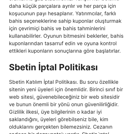
daha küçük parçalara ayrılır ve her parça için
koşucunun payı hesaplanır. Yatırımcılar, farklı
bahis seçeneklerine sahip kuponlar oluşturmak
için çevrimiçi bahis ve bahis tahminlerini
kullanabilirler. Oyunun bitmesini beklerler, bahis
kuponlarından tasarruf edin ve oyuna kontrol
ettikleri kuponların sonuçlarına göre başlatırlar.
Sbetin İptal Politikası
Sbetin Katılım İptal Politikası. Bu soru özellikle
sitenin yeni üyeleri için önemlidir. Birinci sınıf bir
web sitesi, güvenebileceğiniz bir web sitesidir
ve bunun önemli bir yönü onun güvenilirliğidir.
Gizlilik ilkesi, üye bilgilerinin o kadar iyi
saklandığını, üyeleri görebilseniz bile, kim
olduklarını gerçekten bilemezsiniz. Cezanın