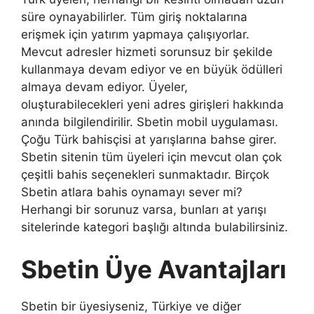
süre oynayabilirler. Tüm giriş noktalarına
erişmek için yatırım yapmaya çalışıyorlar.
Mevcut adresler hizmeti sorunsuz bir şekilde
kullanmaya devam ediyor ve en büyük ödülleri
almaya devam ediyor. Üyeler,
oluşturabilecekleri yeni adres girişleri hakkında
anında bilgilendirilir. Sbetin mobil uygulaması.
Çoğu Türk bahisçisi at yarışlarına bahse girer.
Sbetin sitenin tüm üyeleri için mevcut olan çok
çeşitli bahis seçenekleri sunmaktadır. Birçok
Sbetin atlara bahis oynamayı sever mi?
Herhangi bir sorunuz varsa, bunları at yarışı
sitelerinde kategori başlığı altında bulabilirsiniz.
Sbetin Üye Avantajları
Sbetin bir üyesiyseniz, Türkiye ve diğer