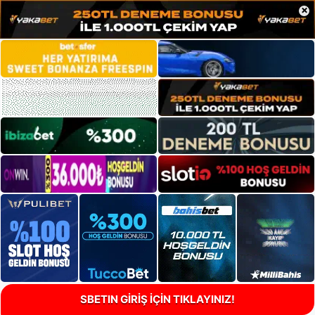
×
SBETIN GİRİŞ İÇİN TIKLAYINIZ!