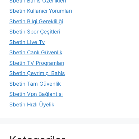
Sbetin Bahis Özellikleri
Sbetin Kullanıcı Yorumları
Sbetin Bilgi Gerekliliği
Sbetin Spor Çeşitleri
Sbetin Live Tv
Sbetin Canlı Güvenlik
Sbetin TV Programları
Sbetin Çevrimiçi Bahis
Sbetin Tam Güvenlik
Sbetin Vpn Bağlantısı
Sbetin Hızlı Üyelik