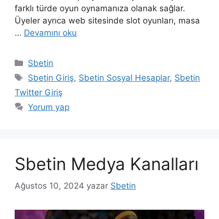
farklı türde oyun oynamanıza olanak sağlar.
Üyeler ayrıca web sitesinde slot oyunları, masa
…
Devamını oku
Kategoriler
Sbetin
Etiketler
Sbetin Giriş
,
Sbetin Sosyal Hesaplar
,
Sbetin
Twitter Giriş
Yorum yap
Sbetin Medya Kanalları
Ağustos 10, 2024
yazar
Sbetin