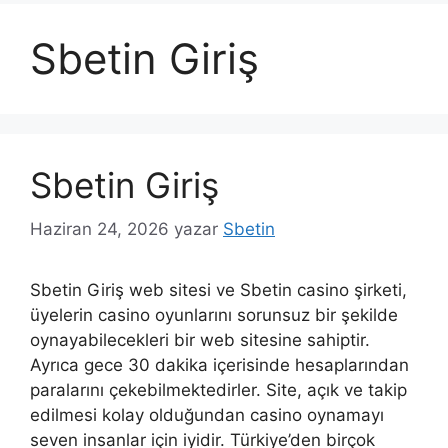
Sbetin Giriş
Sbetin Giriş
Haziran 24, 2026
yazar
Sbetin
Sbetin Giriş web sitesi ve Sbetin casino şirketi,
üyelerin casino oyunlarını sorunsuz bir şekilde
oynayabilecekleri bir web sitesine sahiptir.
Ayrıca gece 30 dakika içerisinde hesaplarından
paralarını çekebilmektedirler. Site, açık ve takip
edilmesi kolay olduğundan casino oynamayı
seven insanlar için iyidir. Türkiye’den birçok