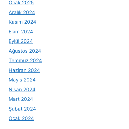
Ocak 2025
Aralık 2024
Kasım 2024
Ekim 2024
Eylül 2024
Ağustos 2024
Temmuz 2024
Haziran 2024
Mayıs 2024
Nisan 2024
Mart 2024
Şubat 2024
Ocak 2024