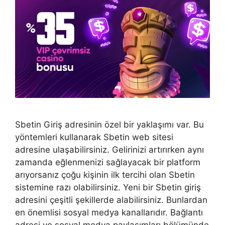
Sbetin Giriş adresinin özel bir yaklaşımı var. Bu
yöntemleri kullanarak Sbetin web sitesi
adresine ulaşabilirsiniz. Gelirinizi artırırken aynı
zamanda eğlenmenizi sağlayacak bir platform
arıyorsanız çoğu kişinin ilk tercihi olan Sbetin
sistemine razı olabilirsiniz. Yeni bir Sbetin giriş
adresini çeşitli şekillerde alabilirsiniz. Bunlardan
en önemlisi sosyal medya kanallarıdır. Bağlantı
adresi ve sosyal medya paylaşımları bölümünde