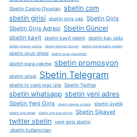
sbetin com
Sbetin Casino Oyunları
sbetin girisi
Sbetin Giriş
sbetin giris yap
Sbetin Güncel
Sbetin Giriş Adresi
sbetin kayit
sbetin kayıt i̇şlemi
sbetin kaç oldu
sbetin lisanslı casino
sbetin mevcut oturum
sbetin online bahis siteleri
sbetin oyun sitesi
sbetin oyun şikayetleri
sbetin promosyon
sbetin para çekme
Sbetin Telegram
sbetin sitesi
sbetin tv canli maç izle
Sbetin Twitter
sbetin whatsapp
sbetin yeni adres
Sbetin Yeni Giriş
sbetin üyelik
sbetin ödeme sistemi
Sbetin Şikayet
sbetin üye olmak
sbetin üye olun erişim
twitter sbetin
yeni giris sbetin
sbetin kullanıcıları