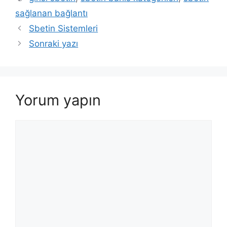
sağlanan bağlantı
Sbetin Sistemleri
Sonraki yazı
Yorum yapın
Yorum