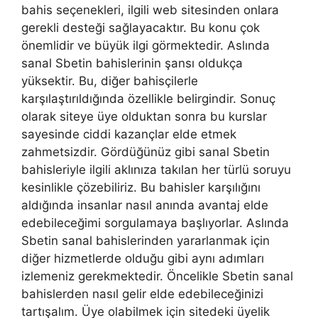
bahis seçenekleri, ilgili web sitesinden onlara
gerekli desteği sağlayacaktır. Bu konu çok
önemlidir ve büyük ilgi görmektedir. Aslında
sanal Sbetin bahislerinin şansı oldukça
yüksektir. Bu, diğer bahisçilerle
karşılaştırıldığında özellikle belirgindir. Sonuç
olarak siteye üye olduktan sonra bu kurslar
sayesinde ciddi kazançlar elde etmek
zahmetsizdir. Gördüğünüz gibi sanal Sbetin
bahisleriyle ilgili aklınıza takılan her türlü soruyu
kesinlikle çözebiliriz. Bu bahisler karşılığını
aldığında insanlar nasıl anında avantaj elde
edebileceğimi sorgulamaya başlıyorlar. Aslında
Sbetin sanal bahislerinden yararlanmak için
diğer hizmetlerde olduğu gibi aynı adımları
izlemeniz gerekmektedir. Öncelikle Sbetin sanal
bahislerden nasıl gelir elde edebileceğinizi
tartışalım. Üye olabilmek için sitedeki üyelik