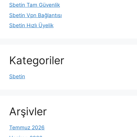
Sbetin Tam Güvenlik
Sbetin Vpn Bağlantısı
Sbetin Hızlı Üyelik
Kategoriler
Sbetin
Arşivler
Temmuz 2026