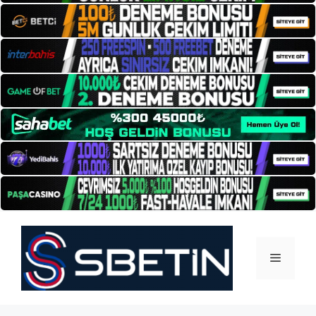
İçeriğe
atla
Menü