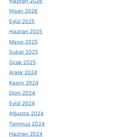
Haziran 2026
Nisan 2026
Eylül 2025
Haziran 2025
Mayıs 2025
Şubat 2025
Ocak 2025
Aralık 2024
Kasım 2024
Ekim 2024
Eylül 2024
Ağustos 2024
Temmuz 2024
Haziran 2024