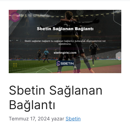
Sbetin Sağlanan
Bağlantı
Temmuz 17, 2024
yazar
Sbetin