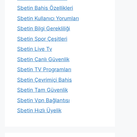
Sbetin Bahis Özellikleri
Sbetin Kullanıcı Yorumları
Sbetin Bilgi Gerekliliği
Sbetin Spor Çeşitleri
Sbetin Live Tv
Sbetin Canlı Güvenlik
Sbetin TV Programları
Sbetin Çevrimiçi Bahis
Sbetin Tam Güvenlik
Sbetin Vpn Bağlantısı
Sbetin Hızlı Üyelik