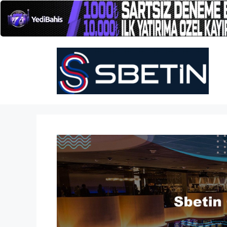
İçeriğe
atla