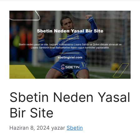
Sbetin Neden Yasal
Bir Site
Haziran 8, 2024
yazar
Sbetin