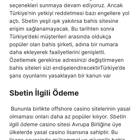
seçenekleri sunmaya devam ediyoruz. Ancak
Türkiye’nin yetkiyi reddetmesi bazı engellere yol
açtı. Sbetin yeşil ışık yakılırsa bahis sitesine
erişim sağlanamayacak. Bu tarihten sonra
Türkiye’deki müşterileri arasında oldukça
popüler olan bahis şirketi, adına bir numara
daha ekleyerek faaliyetlerini genişletti.
Özetlemek gerekirse adresinizi değiştirmeyen
bahis siteleri sizi endişelendirecektirTürkiye’de
şans oyunlarını yasaklayan bir kanun var
Sbetin İlgili Ödeme
Bununla birlikte offshore casino sitelerinin yasal
olmaması onları daha az popüler kılıyor.
Sbetin
i̇lgili ödeme
casino sitesi Avrupa Birliğine üye
ülkelerde yasal casino lisansına sahiptir. Bu