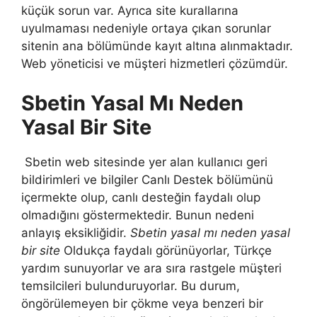
küçük sorun var. Ayrıca site kurallarına
uyulmaması nedeniyle ortaya çıkan sorunlar
sitenin ana bölümünde kayıt altına alınmaktadır.
Web yöneticisi ve müşteri hizmetleri çözümdür.
Sbetin Yasal Mı Neden
Yasal Bir Site
Sbetin web sitesinde yer alan kullanıcı geri
bildirimleri ve bilgiler Canlı Destek bölümünü
içermekte olup, canlı desteğin faydalı olup
olmadığını göstermektedir. Bunun nedeni
anlayış eksikliğidir.
Sbetin yasal mı neden yasal
bir site
Oldukça faydalı görünüyorlar, Türkçe
yardım sunuyorlar ve ara sıra rastgele müşteri
temsilcileri bulunduruyorlar. Bu durum,
öngörülemeyen bir çökme veya benzeri bir