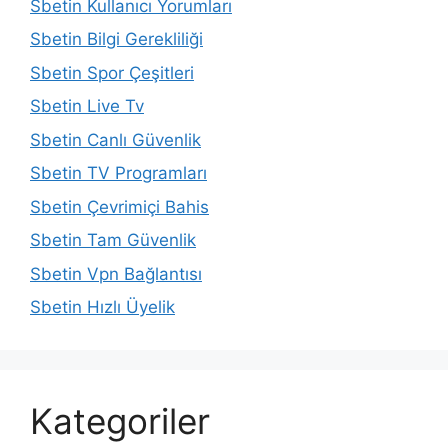
Sbetin Kullanıcı Yorumları
Sbetin Bilgi Gerekliliği
Sbetin Spor Çeşitleri
Sbetin Live Tv
Sbetin Canlı Güvenlik
Sbetin TV Programları
Sbetin Çevrimiçi Bahis
Sbetin Tam Güvenlik
Sbetin Vpn Bağlantısı
Sbetin Hızlı Üyelik
Kategoriler