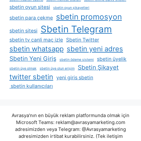
sbetin oyun sitesi
sbetin oyun şikayetleri
sbetin promosyon
sbetin para çekme
Sbetin Telegram
sbetin sitesi
sbetin tv canli maç izle
Sbetin Twitter
sbetin whatsapp
sbetin yeni adres
Sbetin Yeni Giriş
sbetin üyelik
sbetin ödeme sistemi
Sbetin Şikayet
sbetin üye olmak
sbetin üye olun erişim
twitter sbetin
yeni giris sbetin
sbetin kullanıcıları
Avrasya'nın en büyük reklam platformunda olmak için
Microsoft Teams:
reklam@avrasyamarketing.com
adresimizden veya Telegram: @Avrasyamarketing
adresimizden irtibat kurabilirsiniz. (Tek iletişim