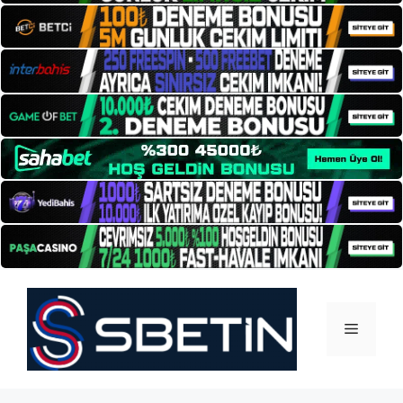
İçeriğe
atla
Menü