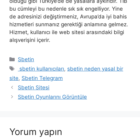
olduğu gibi Türkiye’de de yasalara aykırıdır. TİB
bu cümleyi bu nedenle sık sık engelliyor. Yine
de adresinizi değiştirmeniz, Avrupa’da iyi bahis
hizmetleri sunmanız gerektiği anlamına gelmez.
Hizmet, kullanıcı ile web sitesi arasındaki bilgi
alışverişini içerir.
Kategoriler
Sbetin
Etiketler
sbetin kullanıcıları
,
sbetin neden yasal bir
site
,
Sbetin Telegram
Sbetin Sitesi
Sbetin Oyunlarını Görüntüle
Yorum yapın