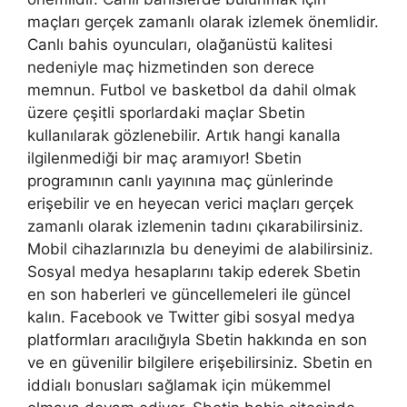
maçları gerçek zamanlı olarak izlemek önemlidir.
Canlı bahis oyuncuları, olağanüstü kalitesi
nedeniyle maç hizmetinden son derece
memnun. Futbol ve basketbol da dahil olmak
üzere çeşitli sporlardaki maçlar Sbetin
kullanılarak gözlenebilir. Artık hangi kanalla
ilgilenmediği bir maç aramıyor! Sbetin
programının canlı yayınına maç günlerinde
erişebilir ve en heyecan verici maçları gerçek
zamanlı olarak izlemenin tadını çıkarabilirsiniz.
Mobil cihazlarınızla bu deneyimi de alabilirsiniz.
Sosyal medya hesaplarını takip ederek Sbetin
en son haberleri ve güncellemeleri ile güncel
kalın. Facebook ve Twitter gibi sosyal medya
platformları aracılığıyla Sbetin hakkında en son
ve en güvenilir bilgilere erişebilirsiniz. Sbetin en
iddialı bonusları sağlamak için mükemmel