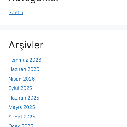
Sbetin
Arşivler
Temmuz 2026
Haziran 2026
Nisan 2026
Eylül 2025
Haziran 2025
Mayıs 2025
Şubat 2025
Ocak 2025