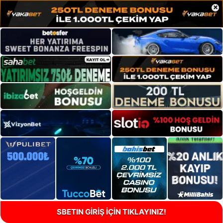
×
SBETIN GİRİŞ İÇİN TIKLAYINIZ!