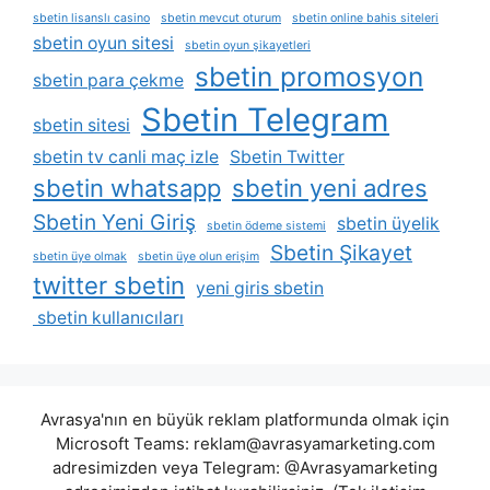
sbetin lisanslı casino
sbetin mevcut oturum
sbetin online bahis siteleri
sbetin oyun sitesi
sbetin oyun şikayetleri
sbetin promosyon
sbetin para çekme
Sbetin Telegram
sbetin sitesi
sbetin tv canli maç izle
Sbetin Twitter
sbetin whatsapp
sbetin yeni adres
Sbetin Yeni Giriş
sbetin üyelik
sbetin ödeme sistemi
Sbetin Şikayet
sbetin üye olmak
sbetin üye olun erişim
twitter sbetin
yeni giris sbetin
sbetin kullanıcıları
Avrasya'nın en büyük reklam platformunda olmak için
Microsoft Teams:
reklam@avrasyamarketing.com
adresimizden veya Telegram: @Avrasyamarketing