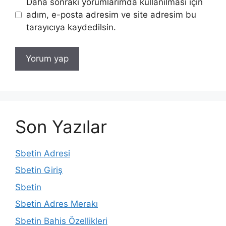
Daha sonraki yorumlarımda kullanılması için
adım, e-posta adresim ve site adresim bu
tarayıcıya kaydedilsin.
Son Yazılar
Sbetin Adresi
Sbetin Giriş
Sbetin
Sbetin Adres Merakı
Sbetin Bahis Özellikleri