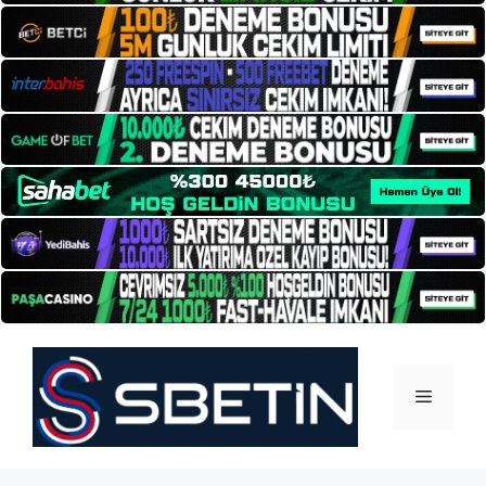
İçeriğe
atla
Menü