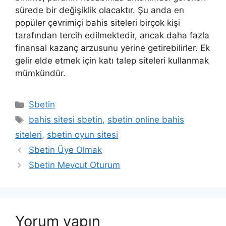
sürede bir değişiklik olacaktır. Şu anda en
popüler çevrimiçi bahis siteleri birçok kişi
tarafından tercih edilmektedir, ancak daha fazla
finansal kazanç arzusunu yerine getirebilirler. Ek
gelir elde etmek için katı talep siteleri kullanmak
mümkündür.
Kategoriler
Sbetin
Etiketler
bahis sitesi sbetin
,
sbetin online bahis
siteleri
,
sbetin oyun sitesi
Sbetin Üye Olmak
Sbetin Mevcut Oturum
Yorum yapın