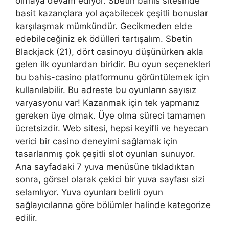
olmaya devam ediyor. Sbetin bahis sitesinde
basit kazançlara yol açabilecek çeşitli bonuslar
karşılaşmak mümkündür. Gecikmeden elde
edebileceğiniz ek ödülleri tartışalım. Sbetin
Blackjack (21), dört casinoyu düşünürken akla
gelen ilk oyunlardan biridir. Bu oyun seçenekleri
bu bahis-casino platformunu görüntülemek için
kullanılabilir. Bu adreste bu oyunların sayısız
varyasyonu var! Kazanmak için tek yapmanız
gereken üye olmak. Üye olma süreci tamamen
ücretsizdir. Web sitesi, hepsi keyifli ve heyecan
verici bir casino deneyimi sağlamak için
tasarlanmış çok çeşitli slot oyunları sunuyor.
Ana sayfadaki 7 yuva menüsüne tıkladıktan
sonra, görsel olarak çekici bir yuva sayfası sizi
selamlıyor. Yuva oyunları belirli oyun
sağlayıcılarına göre bölümler halinde kategorize
edilir.