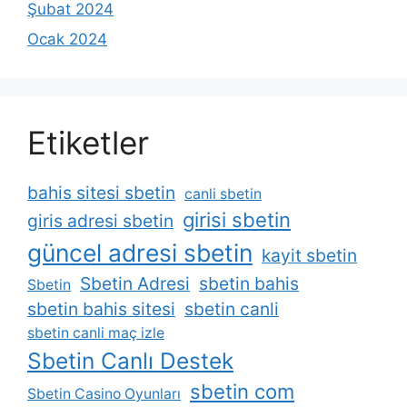
Şubat 2024
Ocak 2024
Etiketler
bahis sitesi sbetin
canli sbetin
girisi sbetin
giris adresi sbetin
güncel adresi sbetin
kayit sbetin
Sbetin Adresi
sbetin bahis
Sbetin
sbetin bahis sitesi
sbetin canli
sbetin canli maç izle
Sbetin Canlı Destek
sbetin com
Sbetin Casino Oyunları