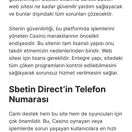
web sitesi ne kadar güvenilir
yardım sağlayacak
ve bunlar dışındaki tüm sorunları çözecektir.
Sitenin güvenilirliği, bu platformda işlemlerini
yöneten Casino meraklılarının öncelikli
endişesidir. Bu sitenin tam lisanslı yapısı onu
takdir etmemizin nedenlerinden biridir. Web
sitesi için lisans gereklidir. Entegre yapı, sitedeki
tüm çöken programların kontrol edilebilmesini
sağlayarak sorunsuz hizmet verilmesini sağlar.
Sbetin Direct’in Telefon
Numarası
Canlı destek hem bu site hem de oyuncuları için
çok önemlidir. Bu, Casino oynayan veya
işlemlerde sorun yaşayan kullanıcılara en hızlı