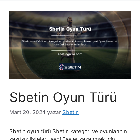
Sbetin Oyun Türü
Mart 20, 2024
yazar
Sbetin
Sbetin oyun türü Sbetin kategori ve oyunlarının
kayıtsız listeleri, yeni üyeler kazanmak için