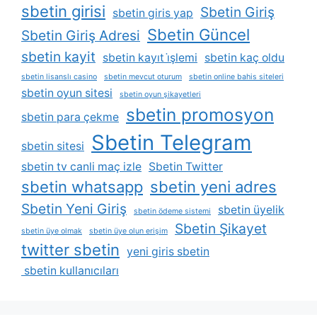
sbetin girisi
Sbetin Giriş
sbetin giris yap
Sbetin Güncel
Sbetin Giriş Adresi
sbetin kayit
sbetin kayıt i̇şlemi
sbetin kaç oldu
sbetin lisanslı casino
sbetin mevcut oturum
sbetin online bahis siteleri
sbetin oyun sitesi
sbetin oyun şikayetleri
sbetin promosyon
sbetin para çekme
Sbetin Telegram
sbetin sitesi
sbetin tv canli maç izle
Sbetin Twitter
sbetin whatsapp
sbetin yeni adres
Sbetin Yeni Giriş
sbetin üyelik
sbetin ödeme sistemi
Sbetin Şikayet
sbetin üye olmak
sbetin üye olun erişim
twitter sbetin
yeni giris sbetin
sbetin kullanıcıları