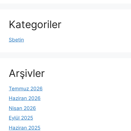
Kategoriler
Sbetin
Arşivler
Temmuz 2026
Haziran 2026
Nisan 2026
Eylül 2025
Haziran 2025