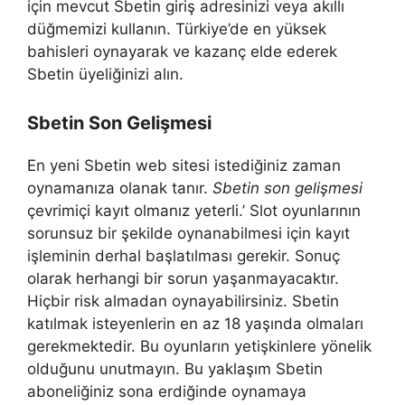
için mevcut Sbetin giriş adresinizi veya akıllı
düğmemizi kullanın. Türkiye’de en yüksek
bahisleri oynayarak ve kazanç elde ederek
Sbetin üyeliğinizi alın.
Sbetin Son Gelişmesi
En yeni Sbetin web sitesi istediğiniz zaman
oynamanıza olanak tanır.
Sbetin son gelişmesi
çevrimiçi kayıt olmanız yeterli.’ Slot oyunlarının
sorunsuz bir şekilde oynanabilmesi için kayıt
işleminin derhal başlatılması gerekir. Sonuç
olarak herhangi bir sorun yaşanmayacaktır.
Hiçbir risk almadan oynayabilirsiniz. Sbetin
katılmak isteyenlerin en az 18 yaşında olmaları
gerekmektedir. Bu oyunların yetişkinlere yönelik
olduğunu unutmayın. Bu yaklaşım Sbetin
aboneliğiniz sona erdiğinde oynamaya