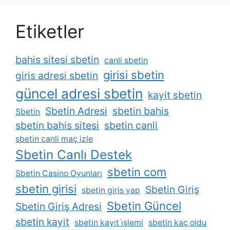
Etiketler
bahis sitesi sbetin
canli sbetin
girisi sbetin
giris adresi sbetin
güncel adresi sbetin
kayit sbetin
Sbetin Adresi
sbetin bahis
Sbetin
sbetin bahis sitesi
sbetin canli
sbetin canli maç izle
Sbetin Canlı Destek
sbetin com
Sbetin Casino Oyunları
sbetin girisi
Sbetin Giriş
sbetin giris yap
Sbetin Güncel
Sbetin Giriş Adresi
sbetin kayit
sbetin kayıt i̇şlemi
sbetin kaç oldu