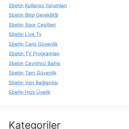
Sbetin Kullanıcı Yorumları
Sbetin Bilgi Gerekliliği
Sbetin Spor Çeşitleri
Sbetin Live Tv
Sbetin Canlı Güvenlik
Sbetin TV Programları
Sbetin Çevrimiçi Bahis
Sbetin Tam Güvenlik
Sbetin Vpn Bağlantısı
Sbetin Hızlı Üyelik
Kategoriler