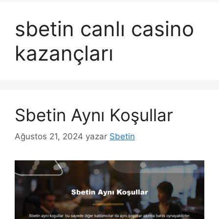
sbetin canlı casino
kazançları
Sbetin Aynı Koşullar
Ağustos 21, 2024
yazar
Sbetin