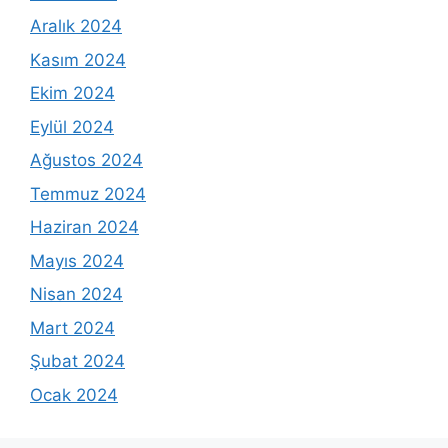
Aralık 2024
Kasım 2024
Ekim 2024
Eylül 2024
Ağustos 2024
Temmuz 2024
Haziran 2024
Mayıs 2024
Nisan 2024
Mart 2024
Şubat 2024
Ocak 2024