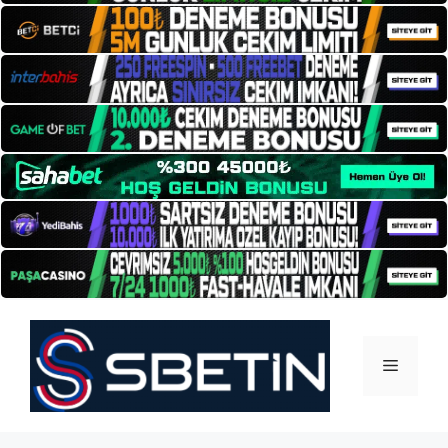
İçeriğe
atla
Menü