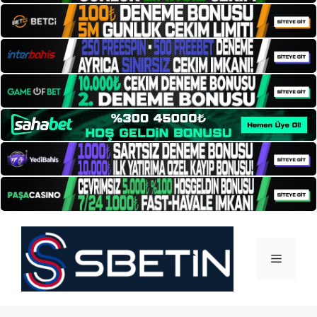
İçeriğe
atla
Menü