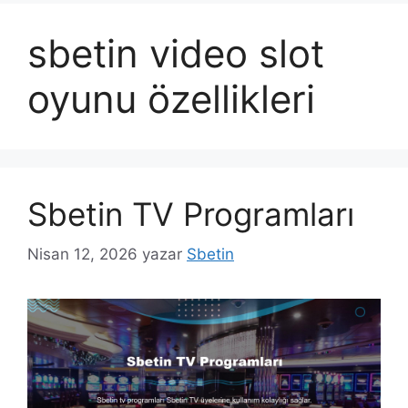
sbetin video slot
oyunu özellikleri
Sbetin TV Programları
Nisan 12, 2026
yazar
Sbetin