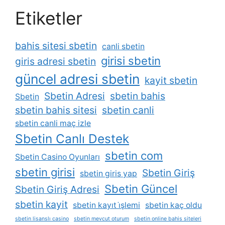
Etiketler
bahis sitesi sbetin
canli sbetin
girisi sbetin
giris adresi sbetin
güncel adresi sbetin
kayit sbetin
Sbetin Adresi
sbetin bahis
Sbetin
sbetin bahis sitesi
sbetin canli
sbetin canli maç izle
Sbetin Canlı Destek
sbetin com
Sbetin Casino Oyunları
sbetin girisi
Sbetin Giriş
sbetin giris yap
Sbetin Güncel
Sbetin Giriş Adresi
sbetin kayit
sbetin kayıt i̇şlemi
sbetin kaç oldu
sbetin lisanslı casino
sbetin mevcut oturum
sbetin online bahis siteleri