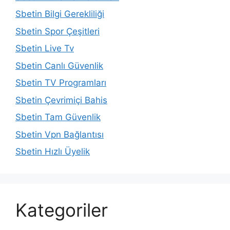
Sbetin Bilgi Gerekliliği
Sbetin Spor Çeşitleri
Sbetin Live Tv
Sbetin Canlı Güvenlik
Sbetin TV Programları
Sbetin Çevrimiçi Bahis
Sbetin Tam Güvenlik
Sbetin Vpn Bağlantısı
Sbetin Hızlı Üyelik
Kategoriler