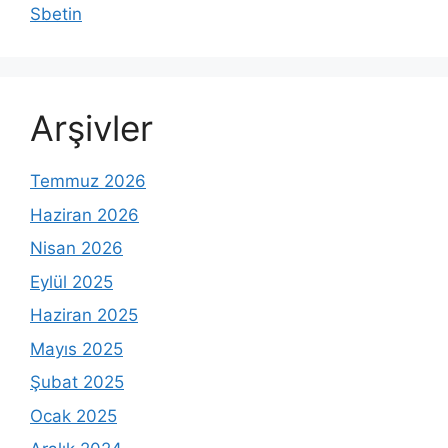
Sbetin
Arşivler
Temmuz 2026
Haziran 2026
Nisan 2026
Eylül 2025
Haziran 2025
Mayıs 2025
Şubat 2025
Ocak 2025