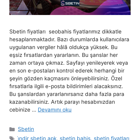
Sbetin fiyatları seobahis fiyatlarımız dikkatle
hesaplanmaktadır. Bazı durumlarda kullanıcılara
uygulanan vergiler hâlâ oldukça yüksek. Bu
eşsiz fırsatlardan yararlanın. Bu şanslar her
zaman ortaya çıkmaz. Sayfayı yenileyerek veya
en son e-postaları kontrol ederek herhangi bir
şeyin gözden kaçmasını önleyebilirsiniz. Özel
fırsatlarla ilgili e-posta bildirimleri alacaksınız.
Bu şanslardan yararlanırsanız daha fazla para
kazanabilirsiniz. Artık parayı hesabınızdan
cebinize …
Devamını oku
Kategoriler
Sbetin
Etiketler
i̇ndir sbetin apk
,
sbetin bahis
,
sbetin fiyatları