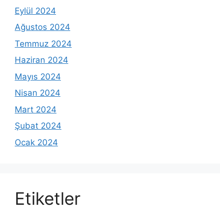
Eylül 2024
Ağustos 2024
Temmuz 2024
Haziran 2024
Mayıs 2024
Nisan 2024
Mart 2024
Şubat 2024
Ocak 2024
Etiketler