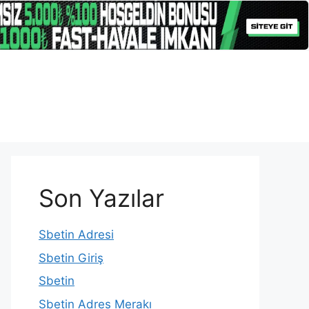
Son Yazılar
Sbetin Adresi
Sbetin Giriş
Sbetin
Sbetin Adres Merakı