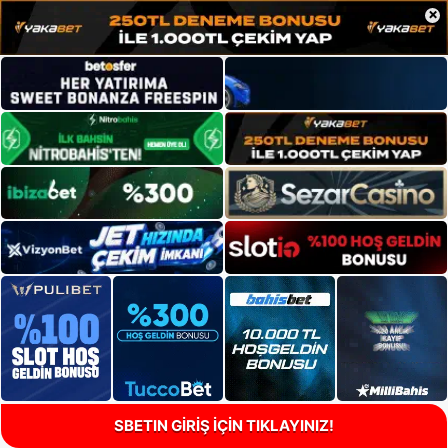
×
SBETIN GİRİŞ İÇİN TIKLAYINIZ!