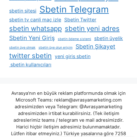
Sbetin Telegram
sbetin sitesi
sbetin tv canli maç izle
Sbetin Twitter
sbetin whatsapp
sbetin yeni adres
Sbetin Yeni Giriş
sbetin üyelik
sbetin ödeme sistemi
Sbetin Şikayet
sbetin üye olmak
sbetin üye olun erişim
twitter sbetin
yeni giris sbetin
sbetin kullanıcıları
Avrasya'nın en büyük reklam platformunda olmak için
Microsoft Teams:
reklam@avrasyamarketing.com
adresimizden veya Telegram: @Avrasyamarketing
adresimizden irtibat kurabilirsiniz. (Tek iletişim
adreslerimiz teams / telegram ve mail adresimizdir.
Harici hiçbir iletişim adresimiz bulunmamaktadır.
Lütfen itibar etmeyiniz.) Türkiye yasalarına göre 7258