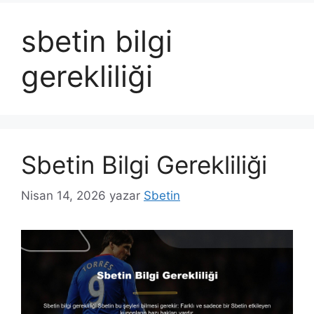
sbetin bilgi
gerekliliği
Sbetin Bilgi Gerekliliği
Nisan 14, 2026
yazar
Sbetin