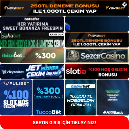
×
SBETIN GİRİŞ İÇİN TIKLAYINIZ!