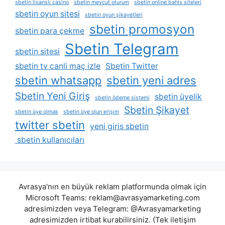
sbetin lisanslı casino
sbetin mevcut oturum
sbetin online bahis siteleri
sbetin oyun sitesi
sbetin oyun şikayetleri
sbetin promosyon
sbetin para çekme
Sbetin Telegram
sbetin sitesi
sbetin tv canli maç izle
Sbetin Twitter
sbetin whatsapp
sbetin yeni adres
Sbetin Yeni Giriş
sbetin üyelik
sbetin ödeme sistemi
Sbetin Şikayet
sbetin üye olmak
sbetin üye olun erişim
twitter sbetin
yeni giris sbetin
sbetin kullanıcıları
Avrasya'nın en büyük reklam platformunda olmak için
Microsoft Teams:
reklam@avrasyamarketing.com
adresimizden veya Telegram: @Avrasyamarketing
adresimizden irtibat kurabilirsiniz. (Tek iletişim