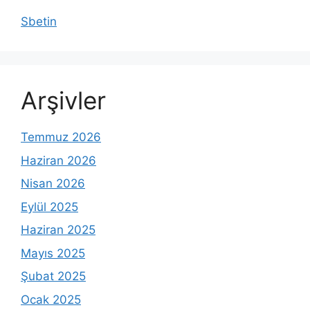
Sbetin
Arşivler
Temmuz 2026
Haziran 2026
Nisan 2026
Eylül 2025
Haziran 2025
Mayıs 2025
Şubat 2025
Ocak 2025