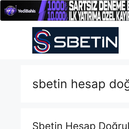
İçeriğe
atla
sbetin hesap do
Sbetin Hesap Doğru