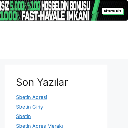
Son Yazılar
Sbetin Adresi
Sbetin Giriş
Sbetin
Sbetin Adres Merakı