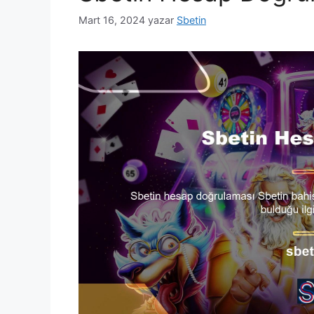
Mart 16, 2024
yazar
Sbetin