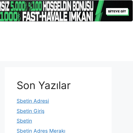
Son Yazılar
Sbetin Adresi
Sbetin Giriş
Sbetin
Sbetin Adres Merakı