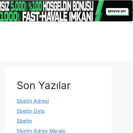
Son Yazılar
Sbetin Adresi
Sbetin Giriş
Sbetin
Sbetin Adres Merakı