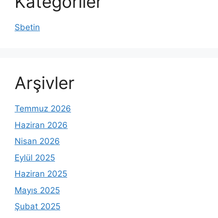
Kategoriler
Sbetin
Arşivler
Temmuz 2026
Haziran 2026
Nisan 2026
Eylül 2025
Haziran 2025
Mayıs 2025
Şubat 2025