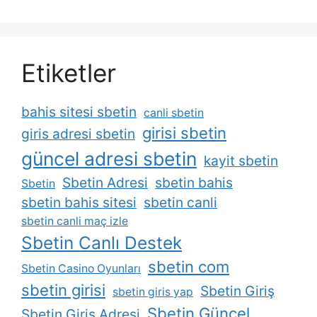
Etiketler
bahis sitesi sbetin
canli sbetin
girisi sbetin
giris adresi sbetin
güncel adresi sbetin
kayit sbetin
Sbetin Adresi
sbetin bahis
Sbetin
sbetin bahis sitesi
sbetin canli
sbetin canli maç izle
Sbetin Canlı Destek
sbetin com
Sbetin Casino Oyunları
sbetin girisi
Sbetin Giriş
sbetin giris yap
Sbetin Güncel
Sbetin Giriş Adresi