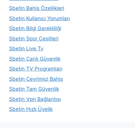
Sbetin Bahis Özellikleri
Sbetin Kullanıcı Yorumları
Sbetin Bilgi Gerekliliği
Sbetin Spor Çeşitleri
Sbetin Live Tv
Sbetin Canlı Güvenlik
Sbetin TV Programları
Sbetin Çevrimiçi Bahis
Sbetin Tam Güvenlik
Sbetin Vpn Bağlantısı
Sbetin Hızlı Üyelik