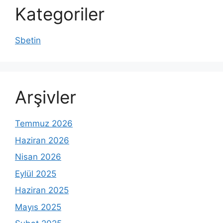
Kategoriler
Sbetin
Arşivler
Temmuz 2026
Haziran 2026
Nisan 2026
Eylül 2025
Haziran 2025
Mayıs 2025