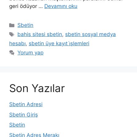
geri ödüyor …
Devamını oku
Kategoriler
Sbetin
Etiketler
bahis sitesi sbetin
,
sbetin sosyal medya
hesabı
,
sbetin üye kayıt i̇şlemleri
Yorum yap
Son Yazılar
Sbetin Adresi
Sbetin Giriş
Sbetin
Sbetin Adres Merakı