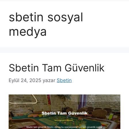
sbetin sosyal
medya
Sbetin Tam Güvenlik
Eylül 24, 2025
yazar
Sbetin