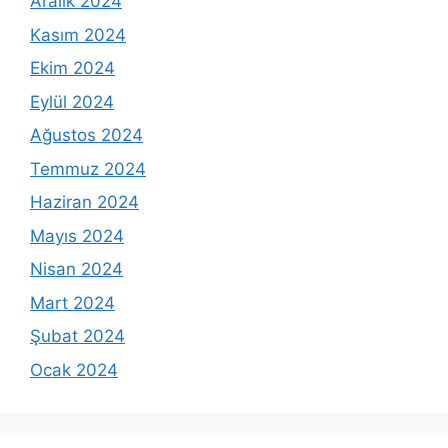
Aralık 2024
Kasım 2024
Ekim 2024
Eylül 2024
Ağustos 2024
Temmuz 2024
Haziran 2024
Mayıs 2024
Nisan 2024
Mart 2024
Şubat 2024
Ocak 2024