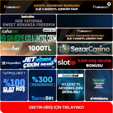
×
SBETIN GİRİŞ İÇİN TIKLAYINIZ!