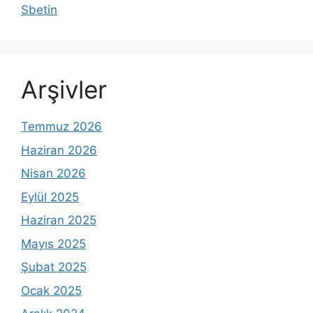
Sbetin
Arşivler
Temmuz 2026
Haziran 2026
Nisan 2026
Eylül 2025
Haziran 2025
Mayıs 2025
Şubat 2025
Ocak 2025