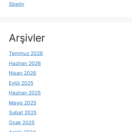
Sbetin
Arşivler
Temmuz 2026
Haziran 2026
Nisan 2026
Eylül 2025
Haziran 2025
Mayıs 2025
Şubat 2025
Ocak 2025