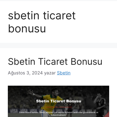
sbetin ticaret
bonusu
Sbetin Ticaret Bonusu
Ağustos 3, 2024
yazar
Sbetin