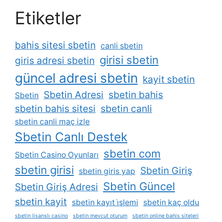
Etiketler
bahis sitesi sbetin
canli sbetin
girisi sbetin
giris adresi sbetin
güncel adresi sbetin
kayit sbetin
Sbetin Adresi
sbetin bahis
Sbetin
sbetin bahis sitesi
sbetin canli
sbetin canli maç izle
Sbetin Canlı Destek
sbetin com
Sbetin Casino Oyunları
sbetin girisi
Sbetin Giriş
sbetin giris yap
Sbetin Güncel
Sbetin Giriş Adresi
sbetin kayit
sbetin kayıt i̇şlemi
sbetin kaç oldu
sbetin lisanslı casino
sbetin mevcut oturum
sbetin online bahis siteleri