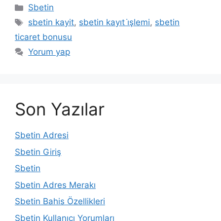
Kategoriler
Sbetin
Etiketler
sbetin kayit
,
sbetin kayıt i̇şlemi
,
sbetin
ticaret bonusu
Yorum yap
Son Yazılar
Sbetin Adresi
Sbetin Giriş
Sbetin
Sbetin Adres Merakı
Sbetin Bahis Özellikleri
Sbetin Kullanıcı Yorumları