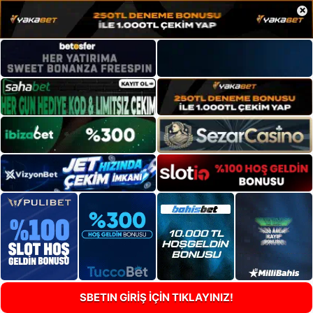
×
SBETIN GİRİŞ İÇİN TIKLAYINIZ!