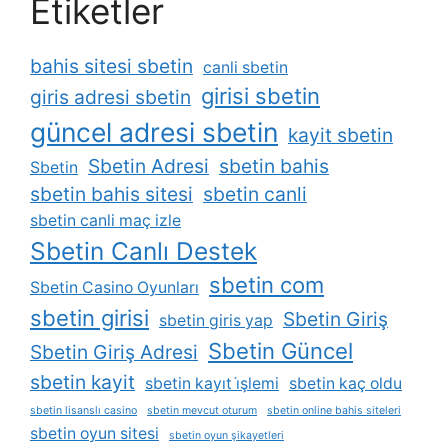
Etiketler
bahis sitesi sbetin
canli sbetin
girisi sbetin
giris adresi sbetin
güncel adresi sbetin
kayit sbetin
Sbetin Adresi
sbetin bahis
Sbetin
sbetin bahis sitesi
sbetin canli
sbetin canli maç izle
Sbetin Canlı Destek
sbetin com
Sbetin Casino Oyunları
sbetin girisi
Sbetin Giriş
sbetin giris yap
Sbetin Güncel
Sbetin Giriş Adresi
sbetin kayit
sbetin kayıt i̇şlemi
sbetin kaç oldu
sbetin lisanslı casino
sbetin mevcut oturum
sbetin online bahis siteleri
sbetin oyun sitesi
sbetin oyun şikayetleri