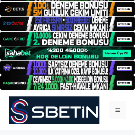
İçeriğe
atla
Menü