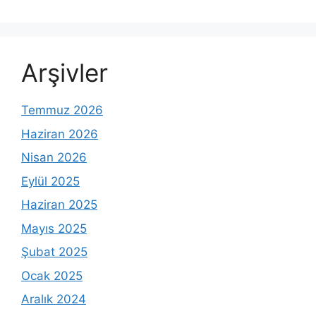
Arşivler
Temmuz 2026
Haziran 2026
Nisan 2026
Eylül 2025
Haziran 2025
Mayıs 2025
Şubat 2025
Ocak 2025
Aralık 2024