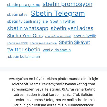
sbetin promosyon
sbetin para çekme
Sbetin Telegram
sbetin sitesi
sbetin tv canli maç izle
Sbetin Twitter
sbetin whatsapp
sbetin yeni adres
Sbetin Yeni Giriş
sbetin üyelik
sbetin ödeme sistemi
Sbetin Şikayet
sbetin üye olmak
sbetin üye olun erişim
twitter sbetin
yeni giris sbetin
sbetin kullanıcıları
Avrasya'nın en büyük reklam platformunda olmak için
Microsoft Teams:
reklam@avrasyamarketing.com
adresimizden veya Telegram: @Avrasyamarketing
adresimizden irtibat kurabilirsiniz. (Tek iletişim
adreslerimiz teams / telegram ve mail adresimizdir.
Harici hiçbir iletişim adresimiz bulunmamaktadır.