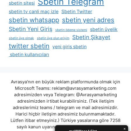
Sbetin Telegram
sbetin sitesi
sbetin tv canli maç izle
Sbetin Twitter
sbetin whatsapp
sbetin yeni adres
Sbetin Yeni Giriş
sbetin üyelik
sbetin ödeme sistemi
Sbetin Şikayet
sbetin üye olmak
sbetin üye olun erişim
twitter sbetin
yeni giris sbetin
sbetin kullanıcıları
Avrasya'nın en büyük reklam platformunda olmak için
Microsoft Teams:
reklam@avrasyamarketing.com
adresimizden veya Telegram: @Avrasyamarketing
adresimizden irtibat kurabilirsiniz. (Tek iletişim
adreslerimiz teams / telegram ve mail adresimizdir.
Harici hiçbir iletişim adresimiz bulunmamaktadır.
Lütfen itibar etmeyiniz.) Türkiye yasalarına göre 7258
sayılı kanun uyarınca yasa dışı bahis oynamanın