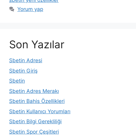
sbetin yeni özellikler
Yorum yap
Son Yazılar
Sbetin Adresi
Sbetin Giriş
Sbetin
Sbetin Adres Merakı
Sbetin Bahis Özellikleri
Sbetin Kullanıcı Yorumları
Sbetin Bilgi Gerekliliği
Sbetin Spor Çeşitleri