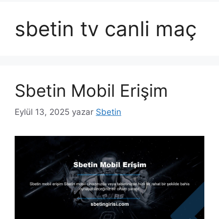
sbetin tv canli maç
Sbetin Mobil Erişim
Eylül 13, 2025
yazar
Sbetin