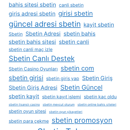
bahis sitesi sbetin
canli sbetin
girisi sbetin
giris adresi sbetin
güncel adresi sbetin
kayit sbetin
Sbetin Adresi
sbetin bahis
Sbetin
sbetin bahis sitesi
sbetin canli
sbetin canli maç izle
Sbetin Canlı Destek
sbetin com
Sbetin Casino Oyunları
sbetin girisi
Sbetin Giriş
sbetin giris yap
Sbetin Güncel
Sbetin Giriş Adresi
sbetin kayit
sbetin kayıt i̇şlemi
sbetin kaç oldu
sbetin lisanslı casino
sbetin mevcut oturum
sbetin online bahis siteleri
sbetin oyun sitesi
sbetin oyun şikayetleri
sbetin promosyon
sbetin para çekme