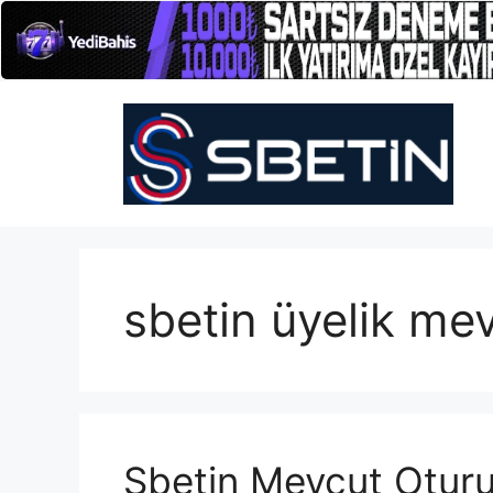
İçeriğe
atla
sbetin üyelik me
Sbetin Mevcut Otur