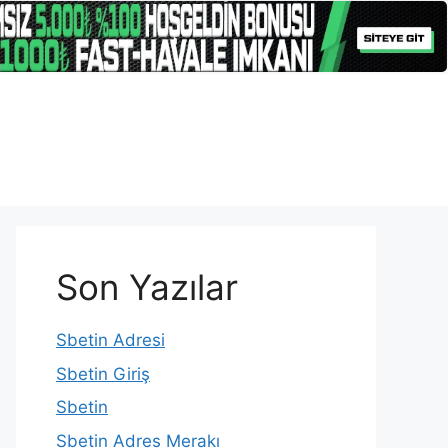
Son Yazılar
Sbetin Adresi
Sbetin Giriş
Sbetin
Sbetin Adres Merakı