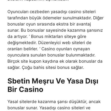
Oyuncuları cezbeden yasadışı casino siteleri
tarafından büyük ödemeler sunulmaktadır. Diğer
bonuslar oyun sırasında ekstra bir avantaj
sunar. Bu bonuslar sayesinde kazanma şansınız
da artıyor. ‘ Bonus miktarları siteye göre
değişmektedir. Düzenleyici web siteleri de
oranları belirler. ‘ Casino oyunları oynayan
oyunculara sunulan bonuslar bulunmaktadır.
Birçok site kupon kaydına ek olarak bonuslar da
sağlar. Çoğu bahis sitesi bonus sağlar.
Sbetin Meşru Ve Yasa Dışı
Bir Casino
Yasal sitelerde kazanma şansı düşüktür, ancak
bonuslar sunar. Yasadışı casino siteleri ve