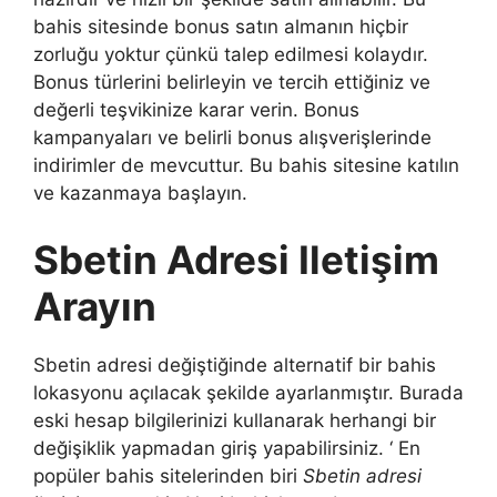
bahis sitesinde bonus satın almanın hiçbir
zorluğu yoktur çünkü talep edilmesi kolaydır.
Bonus türlerini belirleyin ve tercih ettiğiniz ve
değerli teşvikinize karar verin. Bonus
kampanyaları ve belirli bonus alışverişlerinde
indirimler de mevcuttur. Bu bahis sitesine katılın
ve kazanmaya başlayın.
Sbetin Adresi Iletişim
Arayın
Sbetin adresi değiştiğinde alternatif bir bahis
lokasyonu açılacak şekilde ayarlanmıştır. Burada
eski hesap bilgilerinizi kullanarak herhangi bir
değişiklik yapmadan giriş yapabilirsiniz. ‘ En
popüler bahis sitelerinden biri
Sbetin adresi