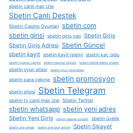
sbetin canli maç izle
Sbetin Canlı Destek
sbetin com
Sbetin Casino Oyunları
sbetin girisi
Sbetin Giriş
sbetin giris yap
Sbetin Güncel
Sbetin Giriş Adresi
sbetin kayit
sbetin kayıt i̇şlemi
sbetin kaç oldu
sbetin lisanslı casino
sbetin mevcut oturum
sbetin online bahis siteleri
sbetin oyun sitesi
sbetin oyun şikayetleri
sbetin promosyon
sbetin para çekme
Sbetin Telegram
sbetin sitesi
sbetin tv canli maç izle
Sbetin Twitter
sbetin whatsapp
sbetin yeni adres
Sbetin Yeni Giriş
sbetin üyelik
sbetin ödeme sistemi
Sbetin Şikayet
sbetin üye olmak
sbetin üye olun erişim