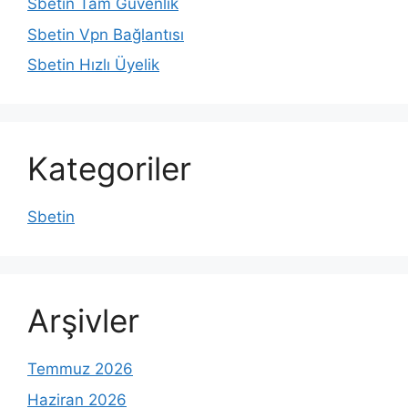
Sbetin Tam Güvenlik
Sbetin Vpn Bağlantısı
Sbetin Hızlı Üyelik
Kategoriler
Sbetin
Arşivler
Temmuz 2026
Haziran 2026