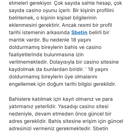
etmeleri gerekiyor. Çok sayıda sahte hesap, çok
sayıda casino oyunu içerir. Bir kişinin profilini
belirlemek, o kişinin kişisel bilgilerinin
eklenmesini gerektirir. Ancak resmi bir profil
tarihi istemenin arkasında
Sbetin
belirli bir
mantık vardır. Bu nedenle 18 yaşını
doldurmamış bireylerin bahis ve casino
faaliyetlerinde bulunmasına izin
verilmemektedir. Dolayısıyla bir casino sitesine
kaydolmak da bunlardan biridir. ‘ 18 yaşını
doldurmamış bireylerin üye olmalarını
engellemek için doğum tarihi bilgisi gereklidir.
Bahislere katılmak için kayıt olmanız ve para
yatırmanız yeterlidir. Yasadışı casino sitesi
nedeniyle, devam etmeden önce güncel bir
adres gereklidir. Bahis sitesine erişim için güncel
adresinizi vermeniz gerekmektedir. Sbetin