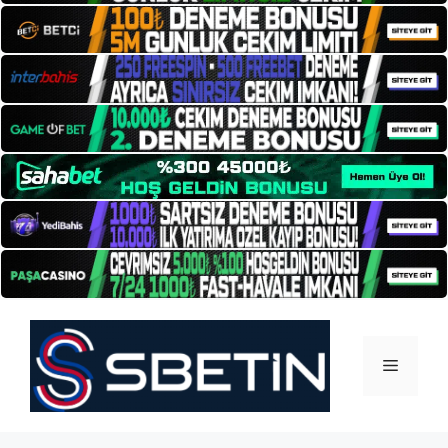
İçeriğe
atla
Menü