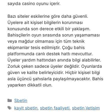
sayıda casino oyunu içerir.
Bazı siteler eskilerine göre daha güvenli.
Üyelere ait kişisel bilgilerin korunması
konusunda son derece etkili bir yaklaşım.
Bahisçilerin oyun sırasında sorun yaşamaması
veya mağdur olmaması için tüm teknik
ekipmanlar tesis edilmiştir. Çoğu bahis
platformunda canlı destek hattı mevcuttur.
Üyeler yardım hattından anında bilgi alabilirler.
Zorluk çeken sadece üyeler değildir. Oyunlarda
güven ve kalite belirleyicidir. Hiçbir kişisel bilgi
asla üçüncü şahıslarla paylaşılmayacaktır. Bahis
yaparken dikkatli olun.
Kategoriler
Sbetin
Etiketler
kayit sbetin
,
sbetin faaliyeti
,
sbetin i̇letişim