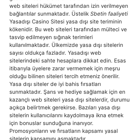
web siteleri hükümet tarafından izin verilmeyen
bağlantılar sunmaktadır. Üstelik
Sbetin faaliyeti
Yasadışı Casino Sitesi yasa dışı site teriminin
kökenidir. Bu web siteleri tarafından mülteci ve
tasvip edilmeyen sığınak terimleri
kullanılmaktadır. Ülkemizde yasa dışı sitelerin
sayısı oldukça fazladır. Yasadışı web
sitelerindeki sahte hesaplara dikkat edin. Esas
itibarıyla üyelere zarar vermemek için meşru
olduğu bilinen siteleri tercih etmeniz önerilir.
Yasa dışı siteler de iyi bahis fırsatları
sunmaktadır. Şans ve hediye sağlamak için en
kazançlı web siteleri yasa dışı sitelerdir, durumu
açıkça belirtmek gerekirse. Bazıları yasa dışı
sitelerin kullanıcılarını kaydolmaya ikna etmek
için bonuslar sunduğuna inanıyor.
Promosyonların ve fırsatların kapsamı yasal
sitelerin kapsamını aşmaktadır.