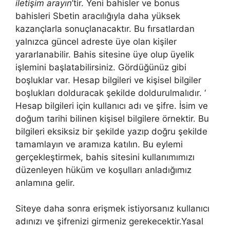
iletişim arayın
’tir. Yeni bahisler ve bonus
bahisleri Sbetin aracılığıyla daha yüksek
kazançlarla sonuçlanacaktır. Bu fırsatlardan
yalnızca güncel adreste üye olan kişiler
yararlanabilir. Bahis sitesine üye olup üyelik
işlemini başlatabilirsiniz. Gördüğünüz gibi
boşluklar var. Hesap bilgileri ve kişisel bilgiler
boşlukları dolduracak şekilde doldurulmalıdır. ‘
Hesap bilgileri için kullanıcı adı ve şifre. İsim ve
doğum tarihi bilinen kişisel bilgilere örnektir. Bu
bilgileri eksiksiz bir şekilde yazıp doğru şekilde
tamamlayın ve aramıza katılın. Bu eylemi
gerçekleştirmek, bahis sitesini kullanımımızı
düzenleyen hüküm ve koşulları anladığımız
anlamına gelir.
Siteye daha sonra erişmek istiyorsanız kullanıcı
adınızı ve şifrenizi girmeniz gerekecektir.Yasal