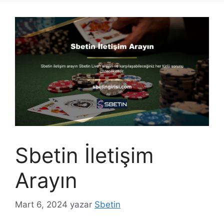
Sbetin İletişim
Arayın
Mart 6, 2024
yazar
Sbetin