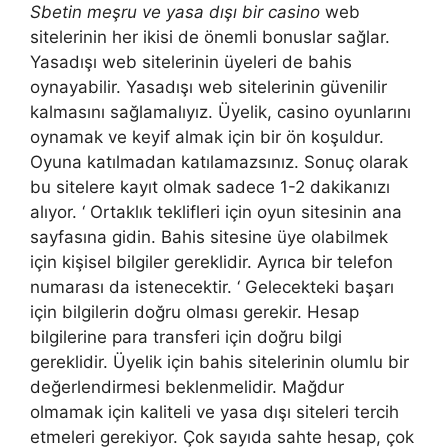
Sbetin meşru ve yasa dışı bir casino
web
sitelerinin her ikisi de önemli bonuslar sağlar.
Yasadışı web sitelerinin üyeleri de bahis
oynayabilir. Yasadışı web sitelerinin güvenilir
kalmasını sağlamalıyız. Üyelik, casino oyunlarını
oynamak ve keyif almak için bir ön koşuldur.
Oyuna katılmadan katılamazsınız. Sonuç olarak
bu sitelere kayıt olmak sadece 1-2 dakikanızı
alıyor. ‘ Ortaklık teklifleri için oyun sitesinin ana
sayfasına gidin. Bahis sitesine üye olabilmek
için kişisel bilgiler gereklidir. Ayrıca bir telefon
numarası da istenecektir. ‘ Gelecekteki başarı
için bilgilerin doğru olması gerekir. Hesap
bilgilerine para transferi için doğru bilgi
gereklidir. Üyelik için bahis sitelerinin olumlu bir
değerlendirmesi beklenmelidir. Mağdur
olmamak için kaliteli ve yasa dışı siteleri tercih
etmeleri gerekiyor. Çok sayıda sahte hesap, çok