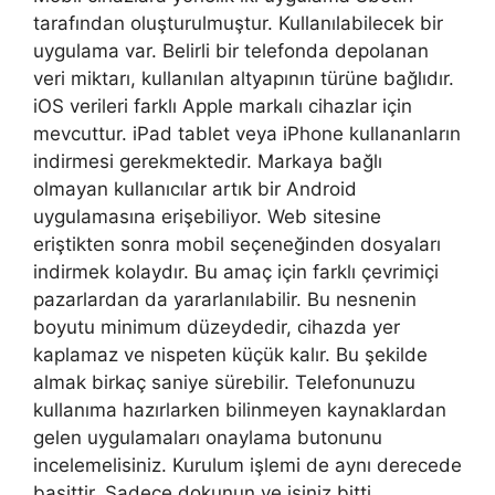
tarafından oluşturulmuştur. Kullanılabilecek bir
uygulama var. Belirli bir telefonda depolanan
veri miktarı, kullanılan altyapının türüne bağlıdır.
iOS verileri farklı Apple markalı cihazlar için
mevcuttur. iPad tablet veya iPhone kullananların
indirmesi gerekmektedir. Markaya bağlı
olmayan kullanıcılar artık bir Android
uygulamasına erişebiliyor. Web sitesine
eriştikten sonra mobil seçeneğinden dosyaları
indirmek kolaydır. Bu amaç için farklı çevrimiçi
pazarlardan da yararlanılabilir. Bu nesnenin
boyutu minimum düzeydedir, cihazda yer
kaplamaz ve nispeten küçük kalır. Bu şekilde
almak birkaç saniye sürebilir. Telefonunuzu
kullanıma hazırlarken bilinmeyen kaynaklardan
gelen uygulamaları onaylama butonunu
incelemelisiniz. Kurulum işlemi de aynı derecede
basittir. Sadece dokunun ve işiniz bitti.