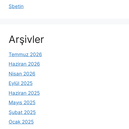
Sbetin
Arşivler
Temmuz 2026
Haziran 2026
Nisan 2026
Eylül 2025
Haziran 2025
Mayıs 2025
Şubat 2025
Ocak 2025