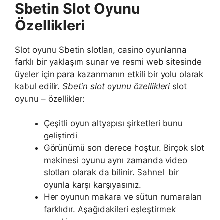
Sbetin Slot Oyunu
Özellikleri
Slot oyunu Sbetin slotları, casino oyunlarına
farklı bir yaklaşım sunar ve resmi web sitesinde
üyeler için para kazanmanın etkili bir yolu olarak
kabul edilir.
Sbetin slot oyunu özellikleri
slot
oyunu – özellikler:
Çeşitli oyun altyapısı şirketleri bunu
geliştirdi.
Görünümü son derece hoştur. Birçok slot
makinesi oyunu aynı zamanda video
slotları olarak da bilinir. Sahneli bir
oyunla karşı karşıyasınız.
Her oyunun makara ve sütun numaraları
farklıdır. Aşağıdakileri eşleştirmek