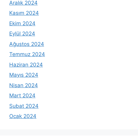
Aralık 2024
Kasım 2024
Ekim 2024
Eylül 2024
Ağustos 2024
Temmuz 2024
Haziran 2024
Mayıs 2024
Nisan 2024
Mart 2024
Şubat 2024
Ocak 2024