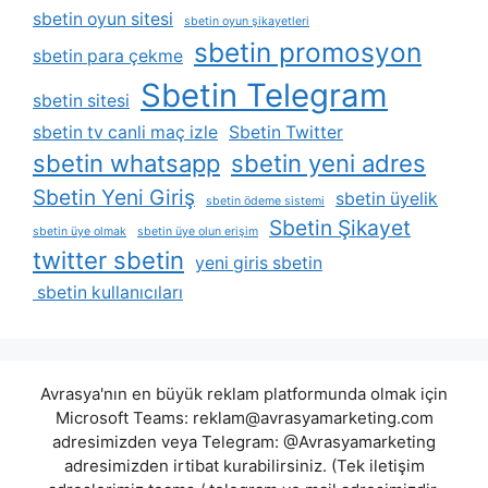
sbetin oyun sitesi
sbetin oyun şikayetleri
sbetin promosyon
sbetin para çekme
Sbetin Telegram
sbetin sitesi
sbetin tv canli maç izle
Sbetin Twitter
sbetin whatsapp
sbetin yeni adres
Sbetin Yeni Giriş
sbetin üyelik
sbetin ödeme sistemi
Sbetin Şikayet
sbetin üye olmak
sbetin üye olun erişim
twitter sbetin
yeni giris sbetin
sbetin kullanıcıları
Avrasya'nın en büyük reklam platformunda olmak için
Microsoft Teams:
reklam@avrasyamarketing.com
adresimizden veya Telegram: @Avrasyamarketing
adresimizden irtibat kurabilirsiniz. (Tek iletişim