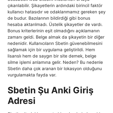
çıkarılabilir. Şikayetlerin ardındaki birincil faktör
kullanıcı hatasıdır ve odaklanmamız gereken şey
de budur. Bazılarının bildirdiği gibi bonus
hesaba aktarılmadı. Üstelik şikayetler de vardı.
Bonus kriterlerinin eşit olmadığını açıklamanın
zamanı geldi. Belge almak da şikayetin bir diğer
nedenidir. Kullanıcıların Sbetin güvenebilmesini
sağlamak için bir uygulama geliştirildi. Hem
lisanslı hem de saygın bir site demek, belge
silme işlemi anlamına gelir. Neden? Bu nedenle
Sbetin daha çok aranan bir lokasyon olduğunu
vurgulamakta fayda var.
Sbetin Şu Anki Giriş
Adresi