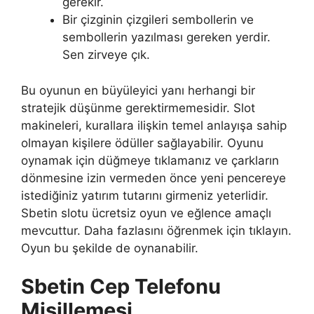
gerekir.
Bir çizginin çizgileri sembollerin ve
sembollerin yazılması gereken yerdir.
Sen zirveye çık.
Bu oyunun en büyüleyici yanı herhangi bir
stratejik düşünme gerektirmemesidir. Slot
makineleri, kurallara ilişkin temel anlayışa sahip
olmayan kişilere ödüller sağlayabilir. Oyunu
oynamak için düğmeye tıklamanız ve çarkların
dönmesine izin vermeden önce yeni pencereye
istediğiniz yatırım tutarını girmeniz yeterlidir.
Sbetin slotu ücretsiz oyun ve eğlence amaçlı
mevcuttur. Daha fazlasını öğrenmek için tıklayın.
Oyun bu şekilde de oynanabilir.
Sbetin Cep Telefonu
Misillemesi