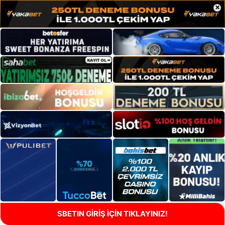
×
SBETIN GİRİŞ İÇİN TIKLAYINIZ!