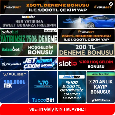
×
SBETIN GİRİŞ İÇİN TIKLAYINIZ!