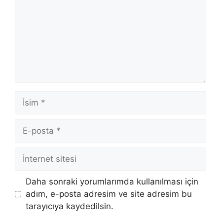
İsim
E-
posta
İnternet
sitesi
Daha sonraki yorumlarımda kullanılması için
adım, e-posta adresim ve site adresim bu
tarayıcıya kaydedilsin.