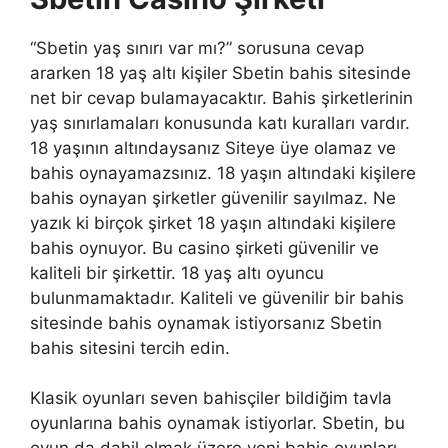
“Sbetin yaş sınırı var mı?” sorusuna cevap
ararken 18 yaş altı kişiler Sbetin bahis sitesinde
net bir cevap bulamayacaktır. Bahis şirketlerinin
yaş sınırlamaları konusunda katı kuralları vardır.
18 yaşının altındaysanız Siteye üye olamaz ve
bahis oynayamazsınız. 18 yaşın altındaki kişilere
bahis oynayan şirketler güvenilir sayılmaz. Ne
yazık ki birçok şirket 18 yaşın altındaki kişilere
bahis oynuyor. Bu casino şirketi güvenilir ve
kaliteli bir şirkettir. 18 yaş altı oyuncu
bulunmamaktadır. Kaliteli ve güvenilir bir bahis
sitesinde bahis oynamak istiyorsanız Sbetin
bahis sitesini tercih edin.
Klasik oyunları seven bahisçiler bildiğim tavla
oyunlarına bahis oynamak istiyorlar. Sbetin, bu