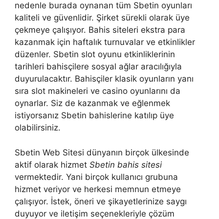
nedenle burada oynanan tüm Sbetin oyunları
kaliteli ve güvenlidir. Şirket sürekli olarak üye
çekmeye çalışıyor. Bahis siteleri ekstra para
kazanmak için haftalık turnuvalar ve etkinlikler
düzenler. Sbetin slot oyunu etkinliklerinin
tarihleri bahisçilere sosyal ağlar aracılığıyla
duyurulacaktır. Bahisçiler klasik oyunların yanı
sıra slot makineleri ve casino oyunlarını da
oynarlar. Siz de kazanmak ve eğlenmek
istiyorsanız Sbetin bahislerine katılıp üye
olabilirsiniz.
Sbetin Web Sitesi dünyanın birçok ülkesinde
aktif olarak hizmet
Sbetin bahis sitesi
vermektedir. Yani birçok kullanıcı grubuna
hizmet veriyor ve herkesi memnun etmeye
çalışıyor. İstek, öneri ve şikayetlerinize saygı
duyuyor ve iletişim seçenekleriyle çözüm