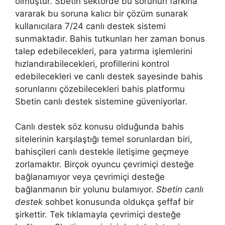
olmuştur. Sbetin sektörde bu sorunun farkına
vararak bu soruna kalıcı bir çözüm sunarak
kullanıcılara 7/24 canlı destek sistemi
sunmaktadır. Bahis tutkunları her zaman bonus
talep edebilecekleri, para yatırma işlemlerini
hızlandırabilecekleri, profillerini kontrol
edebilecekleri ve canlı destek sayesinde bahis
sorunlarını çözebilecekleri bahis platformu
Sbetin canlı destek sistemine güveniyorlar.
Canlı destek söz konusu olduğunda bahis
sitelerinin karşılaştığı temel sorunlardan biri,
bahisçileri canlı destekle iletişime geçmeye
zorlamaktır. Birçok oyuncu çevrimiçi desteğe
bağlanamıyor veya çevrimiçi desteğe
bağlanmanın bir yolunu bulamıyor.
Sbetin canlı
destek
sohbet konusunda oldukça şeffaf bir
şirkettir. Tek tıklamayla çevrimiçi desteğe