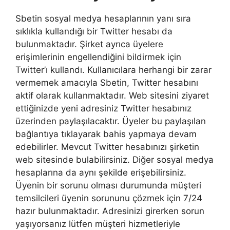
Sbetin sosyal medya hesaplarının yanı sıra
sıklıkla kullandığı bir Twitter hesabı da
bulunmaktadır. Şirket ayrıca üyelere
erişimlerinin engellendiğini bildirmek için
Twitter’ı kullandı. Kullanıcılara herhangi bir zarar
vermemek amacıyla Sbetin, Twitter hesabını
aktif olarak kullanmaktadır. Web sitesini ziyaret
ettiğinizde yeni adresiniz Twitter hesabınız
üzerinden paylaşılacaktır. Üyeler bu paylaşılan
bağlantıya tıklayarak bahis yapmaya devam
edebilirler. Mevcut Twitter hesabınızı şirketin
web sitesinde bulabilirsiniz. Diğer sosyal medya
hesaplarına da aynı şekilde erişebilirsiniz.
Üyenin bir sorunu olması durumunda müşteri
temsilcileri üyenin sorununu çözmek için 7/24
hazır bulunmaktadır. Adresinizi girerken sorun
yaşıyorsanız lütfen müşteri hizmetleriyle