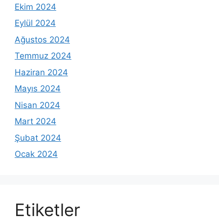
Ekim 2024
Eylül 2024
Ağustos 2024
Temmuz 2024
Haziran 2024
Mayıs 2024
Nisan 2024
Mart 2024
Şubat 2024
Ocak 2024
Etiketler