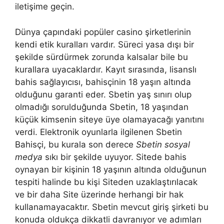
iletişime geçin.
Dünya çapındaki popüler casino şirketlerinin
kendi etik kuralları vardır. Süreci yasa dışı bir
şekilde sürdürmek zorunda kalsalar bile bu
kurallara uyacaklardır. Kayıt sırasında, lisanslı
bahis sağlayıcısı, bahisçinin 18 yaşın altında
olduğunu garanti eder. Sbetin yaş sınırı olup
olmadığı sorulduğunda Sbetin, 18 yaşından
küçük kimsenin siteye üye olamayacağı yanıtını
verdi. Elektronik oyunlarla ilgilenen Sbetin
Bahisçi, bu kurala son derece
Sbetin sosyal
medya
sıkı bir şekilde uyuyor. Sitede bahis
oynayan bir kişinin 18 yaşının altında olduğunun
tespiti halinde bu kişi Siteden uzaklaştırılacak
ve bir daha Site üzerinde herhangi bir hak
kullanamayacaktır. Sbetin mevcut giriş şirketi bu
konuda oldukça dikkatli davranıyor ve adımları