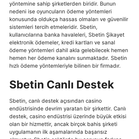
yöntemine sahip şirketlerden biridir. Bunun
nedeni ise oyuncuların ödeme yöntemleri
konusunda oldukça hassas olmaları ve güvenilir
sistemleri tercih etmeleridir. Sbetin,
kullanıcılarına banka havaleleri, Sbetin Şikayet
elektronik ödemeler, kredi kartları ve sanal
ödeme yöntemleri dahil akla gelebilecek hemen
hemen her ödeme kanalını sunmaktadır. Sbetin
hızlı ödeme yöntemleriyle bilinen bir firmadır.
Sbetin Canlı Destek
Sbetin, canlı destek açısından casino
endüstrisinde devrim yaratan bir şirkettir. Canlı
destek, casino endüstrisi üzerinde büyük etkisi
olan bir hizmettir, ancak birçok bahis şirketi
uygulamanın ilk aşamalarında başarısız