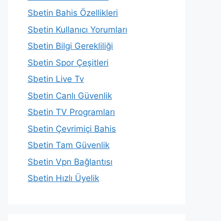
Sbetin Bahis Özellikleri
Sbetin Kullanıcı Yorumları
Sbetin Bilgi Gerekliliği
Sbetin Spor Çeşitleri
Sbetin Live Tv
Sbetin Canlı Güvenlik
Sbetin TV Programları
Sbetin Çevrimiçi Bahis
Sbetin Tam Güvenlik
Sbetin Vpn Bağlantısı
Sbetin Hızlı Üyelik