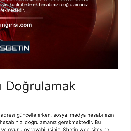
zı Doğrulamak
 adresi güncellenirken, sosyal medya hesabınızın
k hesabınızı doğrulamanız gerekmektedir. Bu
ve oyunu oynayabilirsiniz. Sbetin web sitesine