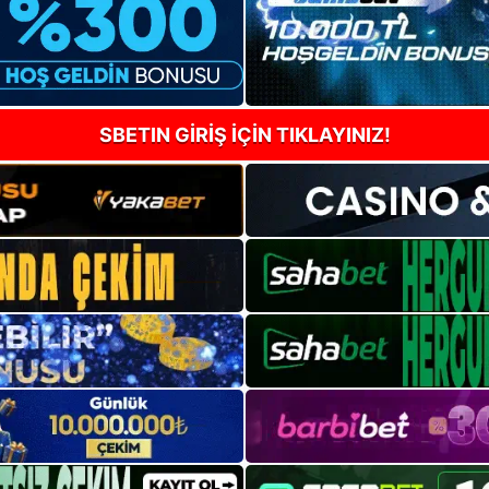
SBETIN GİRİŞ İÇİN TIKLAYINIZ!