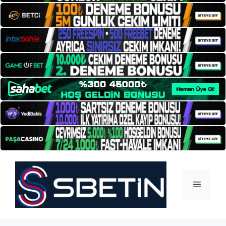
İçeriğe
atla
Menü