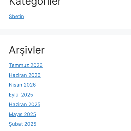
Kategoriler
Sbetin
Arşivler
Temmuz 2026
Haziran 2026
Nisan 2026
Eylül 2025
Haziran 2025
Mayıs 2025
Şubat 2025