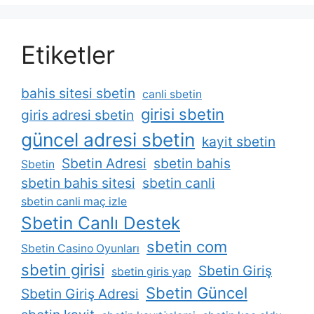
Etiketler
bahis sitesi sbetin
canli sbetin
girisi sbetin
giris adresi sbetin
güncel adresi sbetin
kayit sbetin
Sbetin Adresi
sbetin bahis
Sbetin
sbetin bahis sitesi
sbetin canli
sbetin canli maç izle
Sbetin Canlı Destek
sbetin com
Sbetin Casino Oyunları
sbetin girisi
Sbetin Giriş
sbetin giris yap
Sbetin Güncel
Sbetin Giriş Adresi