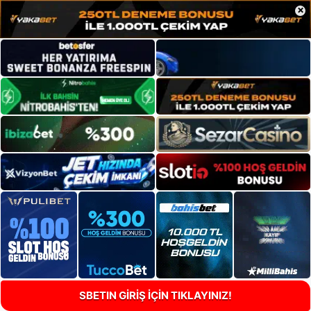
×
SBETIN GİRİŞ İÇİN TIKLAYINIZ!