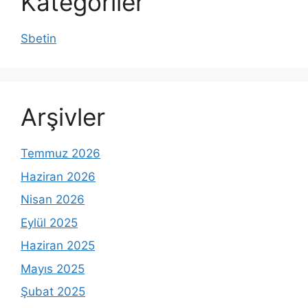
Kategoriler
Sbetin
Arşivler
Temmuz 2026
Haziran 2026
Nisan 2026
Eylül 2025
Haziran 2025
Mayıs 2025
Şubat 2025