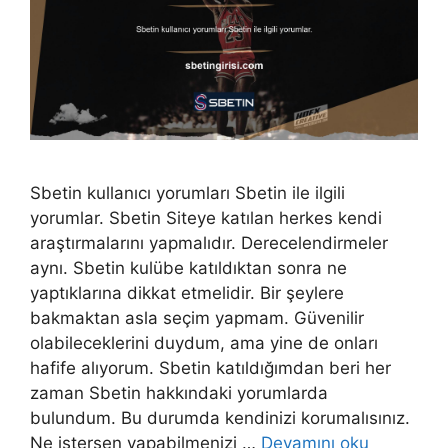
Sbetin kullanıcı yorumları Sbetin ile ilgili
yorumlar. Sbetin Siteye katılan herkes kendi
araştırmalarını yapmalıdır. Derecelendirmeler
aynı. Sbetin kulübe katıldıktan sonra ne
yaptıklarına dikkat etmelidir. Bir şeylere
bakmaktan asla seçim yapmam. Güvenilir
olabileceklerini duydum, ama yine de onları
hafife alıyorum. Sbetin katıldığımdan beri her
zaman Sbetin hakkındaki yorumlarda
bulundum. Bu durumda kendinizi korumalısınız.
Ne istersen yapabilmenizi …
Devamını oku