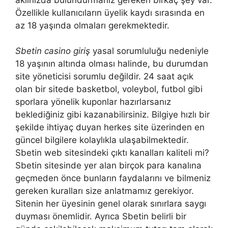
Özellikle kullanıcıların üyelik kaydı sırasında en
az 18 yaşında olmaları gerekmektedir.
Sbetin casino giriş
yasal sorumluluğu nedeniyle
18 yaşının altında olması halinde, bu durumdan
site yöneticisi sorumlu değildir. 24 saat açık
olan bir sitede basketbol, voleybol, futbol gibi
sporlara yönelik kuponlar hazırlarsanız
beklediğiniz gibi kazanabilirsiniz. Bilgiye hızlı bir
şekilde ihtiyaç duyan herkes site üzerinden en
güncel bilgilere kolaylıkla ulaşabilmektedir.
Sbetin web sitesindeki çıktı kanalları kaliteli mi?
Sbetin sitesinde yer alan birçok para kanalına
geçmeden önce bunların faydalarını ve bilmeniz
gereken kuralları size anlatmamız gerekiyor.
Sitenin her üyesinin genel olarak sınırlara saygı
duyması önemlidir. Ayrıca Sbetin belirli bir