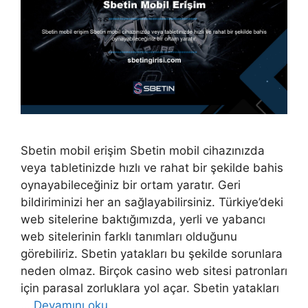
Sbetin mobil erişim Sbetin mobil cihazınızda
veya tabletinizde hızlı ve rahat bir şekilde bahis
oynayabileceğiniz bir ortam yaratır. Geri
bildiriminizi her an sağlayabilirsiniz. Türkiye’deki
web sitelerine baktığımızda, yerli ve yabancı
web sitelerinin farklı tanımları olduğunu
görebiliriz. Sbetin yatakları bu şekilde sorunlara
neden olmaz. Birçok casino web sitesi patronları
için parasal zorluklara yol açar. Sbetin yatakları
…
Devamını oku