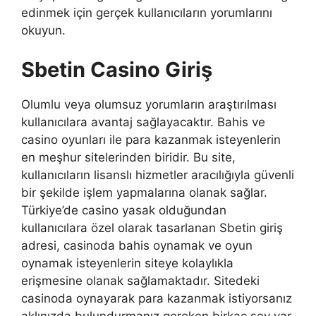
edinmek için gerçek kullanıcıların yorumlarını
okuyun.
Sbetin Casino Giriş
Olumlu veya olumsuz yorumların araştırılması
kullanıcılara avantaj sağlayacaktır. Bahis ve
casino oyunları ile para kazanmak isteyenlerin
en meşhur sitelerinden biridir. Bu site,
kullanıcıların lisanslı hizmetler aracılığıyla güvenli
bir şekilde işlem yapmalarına olanak sağlar.
Türkiye’de casino yasak olduğundan
kullanıcılara özel olarak tasarlanan Sbetin giriş
adresi, casinoda bahis oynamak ve oyun
oynamak isteyenlerin siteye kolaylıkla
erişmesine olanak sağlamaktadır. Sitedeki
casinoda oynayarak para kazanmak istiyorsanız
aklınızda bulundurmanız gereken birkaç şey var.