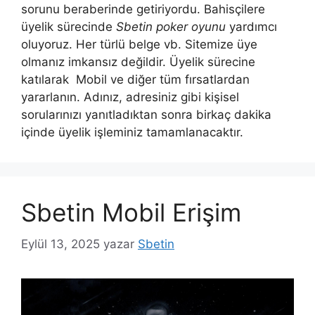
sorunu beraberinde getiriyordu. Bahisçilere
üyelik sürecinde
Sbetin poker oyunu
yardımcı
oluyoruz. Her türlü belge vb. Sitemize üye
olmanız imkansız değildir. Üyelik sürecine
katılarak Mobil ve diğer tüm fırsatlardan
yararlanın. Adınız, adresiniz gibi kişisel
sorularınızı yanıtladıktan sonra birkaç dakika
içinde üyelik işleminiz tamamlanacaktır.
Sbetin Mobil Erişim
Eylül 13, 2025
yazar
Sbetin