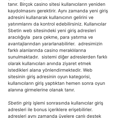
tanır. Birçok casino sitesi kullanıcıların yeniden
kaydolmasını gerektirir. Aynı zamanda yeni giriş
adresini kullanarak kullanıcının gelirini ve
yatırımlarını da kontrol edebilirsiniz. Kullanıcılar
Sbetin web sitesindeki yeni giriş adresleri
aracılığıyla para çekme, para yatırma ve
avantajlarından yararlanabilirler. adresimizin
farklı alanlarında casino meraklılarına
sunulmaktadır. sistemi diğer adreslerden farklı
olarak kullanıcıları anında ziyaret etmek
istedikleri alana yönlendirmektedir. Web
sitesinin giriş adresinin oyun kategorisi,
kullanıcıların giriş yaptıktan hemen sonra oyun
alanına girmelerine olanak tanır.
Sbetin giriş
işlemi sonrasında kullanıcılar giriş
adresleri ile bonus içeriklere erişebilirler.
adresleri aynı zamanda üyelere canlı destek