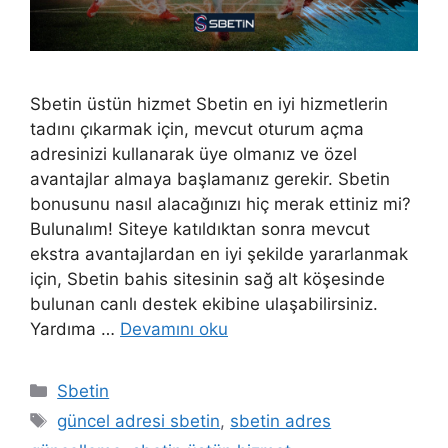
Sbetin üstün hizmet Sbetin en iyi hizmetlerin
tadını çıkarmak için, mevcut oturum açma
adresinizi kullanarak üye olmanız ve özel
avantajlar almaya başlamanız gerekir. Sbetin
bonusunu nasıl alacağınızı hiç merak ettiniz mi?
Bulunalım! Siteye katıldıktan sonra mevcut
ekstra avantajlardan en iyi şekilde yararlanmak
için, Sbetin bahis sitesinin sağ alt köşesinde
bulunan canlı destek ekibine ulaşabilirsiniz.
Yardıma …
Devamını oku
Kategoriler
Sbetin
Etiketler
güncel adresi sbetin
,
sbetin adres