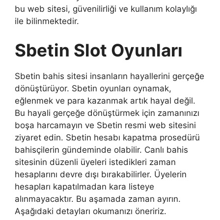
bu web sitesi, güvenilirliği ve kullanım kolaylığı
ile bilinmektedir.
Sbetin Slot Oyunları
Sbetin bahis sitesi insanların hayallerini gerçeğe
dönüştürüyor. Sbetin oyunları oynamak,
eğlenmek ve para kazanmak artık hayal değil.
Bu hayali gerçeğe dönüştürmek için zamanınızı
boşa harcamayın ve Sbetin resmi web sitesini
ziyaret edin. Sbetin hesabı kapatma prosedürü
bahisçilerin gündeminde olabilir. Canlı bahis
sitesinin düzenli üyeleri istedikleri zaman
hesaplarını devre dışı bırakabilirler. Üyelerin
hesapları kapatılmadan kara listeye
alınmayacaktır. Bu aşamada zaman ayırın.
Aşağıdaki detayları okumanızı öneririz.