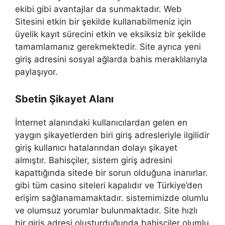
ekibi gibi avantajlar da sunmaktadır. Web
Sitesini etkin bir şekilde kullanabilmeniz için
üyelik kayıt sürecini etkin ve eksiksiz bir şekilde
tamamlamanız gerekmektedir. Site ayrıca yeni
giriş adresini sosyal ağlarda bahis meraklılarıyla
paylaşıyor.
Sbetin Şikayet Alanı
İnternet alanındaki kullanıcılardan gelen en
yaygın şikayetlerden biri giriş adresleriyle ilgilidir
giriş kullanıcı hatalarından dolayı şikayet
almıştır. Bahisçiler, sistem giriş adresini
kapattığında sitede bir sorun olduğuna inanırlar.
gibi tüm casino siteleri kapalıdır ve Türkiye’den
erişim sağlanamamaktadır. sistemimizde olumlu
ve olumsuz yorumlar bulunmaktadır. Site hızlı
bir giriş adresi oluşturduğunda bahisçiler olumlu